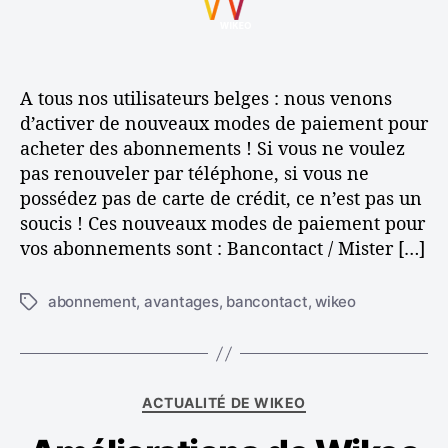
u
d
l
u
i
e
’
v
t
l
a
e
e
’
r
a
A tous nos utilisateurs belges : nous venons
m
a
t
u
e
d’activer de nouveaux modes de paiement pour
r
i
x
n
t
c
acheter des abonnements ! Si vous ne voulez
m
t
i
l
pas renouveler par téléphone, si vous ne
o
c
e
possédez pas de carte de crédit, ce n’est pas un
d
l
e
soucis ! Ces nouveaux modes de paiement pour
e
s
vos abonnements sont : Bancontact / Mister […]
d
e
abonnement
,
avantages
,
bancontact
,
wikeo
É
p
t
a
i
i
q
e
u
m
C
ACTUALITÉ DE WIKEO
e
e
a
t
n
t