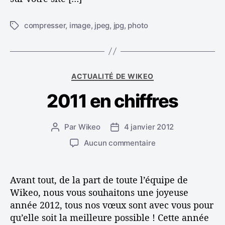
compresser
,
image
,
jpeg
,
jpg
,
photo
É
t
i
q
u
C
ACTUALITÉ DE WIKEO
e
a
t
2011 en chiffres
t
t
é
e
g
s
Par
Wikeo
4 janvier 2012
A
D
o
u
a
r
s
Aucun commentaire
t
t
i
u
e
e
e
r
u
d
s
2
Avant tout, de la part de toute l’équipe de
r
e
0
Wikeo, nous vous souhaitons une joyeuse
d
l
1
année 2012, tous nos vœux sont avec vous pour
e
’
1
l
a
qu’elle soit la meilleure possible ! Cette année
e