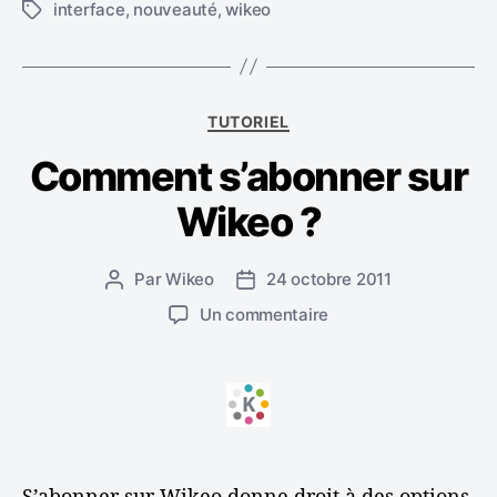
e
interface
,
nouveauté
,
wikeo
É
s
t
d
i
e
q
W
u
i
C
TUTORIEL
e
k
a
t
e
Comment s’abonner sur
t
t
o
é
e
d
Wikeo ?
g
s
e
o
c
r
Par
Wikeo
24 octobre 2011
e
A
D
i
m
u
a
e
s
Un commentaire
o
t
t
s
u
i
e
e
r
s
u
d
C
-
r
e
o
c
d
l
m
i
e
’
m
!
l
a
e
S’abonner sur Wikeo donne droit à des options