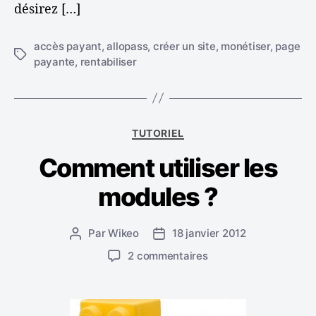
désirez […]
s
e
à
accès payant
,
allopass
,
créer un site
,
monétiser
,
page
u
i
É
payante
,
rentabiliser
n
t
e
l
i
p
q
s
a
u
g
C
e
TUTORIEL
e
a
t
Comment utiliser les
t
t
é
e
modules ?
g
s
o
r
Par
Wikeo
18 janvier 2012
A
D
i
u
a
e
s
2 commentaires
t
t
s
u
e
e
r
u
d
C
r
e