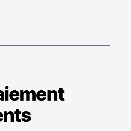
aiement
ents