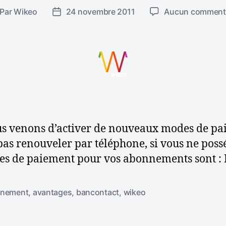
Par
Wikeo
24 novembre 2011
Aucun comment
D
a
t
e
d
e
l
’
a
r
nous venons d’activer de nouveaux modes de p
t
s renouveler par téléphone, si vous ne posséd
i
es de paiement pour vos abonnements sont : 
c
l
e
nement
,
avantages
,
bancontact
,
wikeo