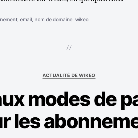
v
e
nement
,
email
,
nom de domaine
,
wikeo
c
u
n
n
o
m
d
C
e
ACTUALITÉ DE WIKEO
a
d
t
o
ux modes de p
é
m
g
a
o
i
r les abonnem
r
n
i
e
e
s