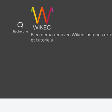
C
Recherche
Bien démarrer avec Wikeo, astuces ré
r
et tutoriels
é
e
r
u
n
s
i
t
e
i
n
t
e