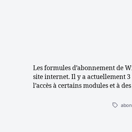
s
e
t
c
o
n
s
e
i
l
s
Les formules d’abonnement de Wik
site internet. Il y a actuellement 
l’accès à certains modules et à de
abon
É
t
i
q