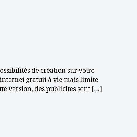
o
n
n
m
n
d
sibilités de création sur votre
internet gratuit à vie mais limite
te version, des publicités sont […]
b
o
n
n
m