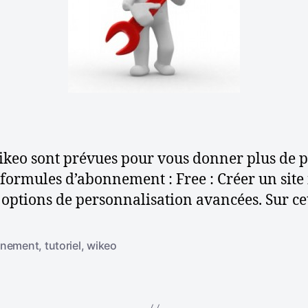
i
l
a
’
r
a
t
r
i
e
t
c
i
l
e
c
e
l
t
e
eo sont prévues pour vous donner plus de pos
e
3 formules d’abonnement : Free : Créer un site 
s
s options de personnalisation avancées. Sur cet
a
nement
,
tutoriel
,
wikeo
e