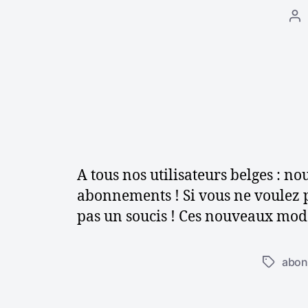
A
u
t
e
u
r
d
e
l
’
A tous nos utilisateurs belges : 
a
abonnements ! Si vous ne voulez pa
r
pas un soucis ! Ces nouveaux mod
t
i
c
abon
É
l
t
e
i