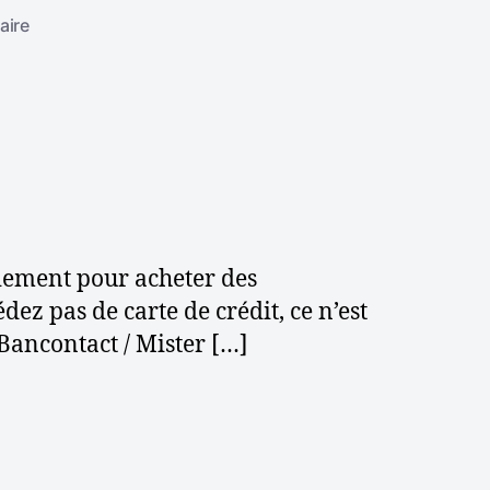
s
aire
u
r
N
o
u
v
e
a
u
aiement pour acheter des
x
ez pas de carte de crédit, ce n’est
m
Bancontact / Mister […]
o
d
e
s
d
e