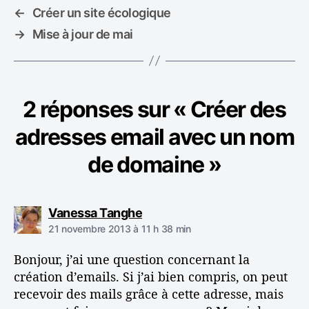
u
←
Créer un site écologique
e
→
Mise à jour de mai
t
t
e
s
2 réponses sur « Créer des
adresses email avec un nom
de domaine »
d
Vanessa Tanghe
i
21 novembre 2013 à 11 h 38 min
t
Bonjour, j’ai une question concernant la
:
création d’emails. Si j’ai bien compris, on peut
recevoir des mails grâce à cette adresse, mais