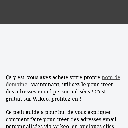
n
é
r
e
e
e
d
l
t
r
e
’
a
d
l
a
v
e
’
r
e
s
a
t
c
a
r
i
W
d
t
c
i
r
i
l
k
e
c
e
e
s
l
o
s
e
Ça y est, vous avez acheté votre propre
nom de
:
e
A
domaine
. Maintenant, utilisez-le pour créer
s
s
des adresses email personnalisées ! C’est
e
t
gratuit sur Wikeo, profitez-en !
m
u
a
c
Ce petit guide a pour but de vous expliquer
i
e
l
comment faire pour créer des adresses email
s
a
personnalisées via Wikeo, en quelques clics.
e