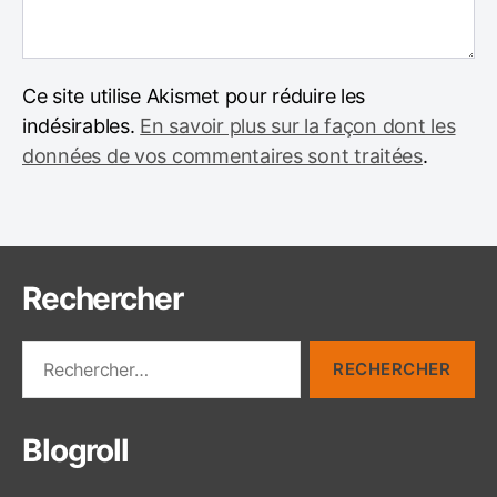
Ce site utilise Akismet pour réduire les
indésirables.
En savoir plus sur la façon dont les
données de vos commentaires sont traitées
.
Rechercher
R
e
c
h
Blogroll
e
r
c