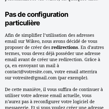
v
t
e
c
Pas de configuration
c
o
u
n
particulière
n
s
n
e
o
Afin de simplifier l’utilisation des adresses
i
m
email sur Wikeo, nous avons décidé de vous
l
d
proposer de créer des
redirections
. En d’autres
s
e
termes, vous devez déjà posséder une adresse
d
email avant de créer une redirection. Grâce à
o
ça, en envoyant un mail à
m
contact@votresite.com, votre email atterrira
a
i
sur votresite@gmail.com (par exemple).
n
e
De cette manière, il vous suffira de continuer à
utiliser votre adresse email actuelle, vous
n’aurez pas à reconfigurer votre logiciel de
messagerie. Et si vous voulez créer une adresse