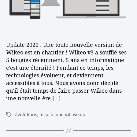
p
r
i
s
t
c
d
i
l
e
c
e
p
l
a
e
r
Update 2020 : Une toute nouvelle version de
l
Wikeo est en chantier ! Wikeo v3 a soufflé ses
e
5 bougies récemment. 5 ans en informatique
r
c’est une éternité ! Pendant ce temps, les
d
technologies évoluent, et deviennent
e
accessibles à tous. Nous avons donc décidé
W
qu’il était temps de faire passer Wikeo dans
i
k
une nouvelle ère […]
e
o
évolutions
,
mise à jour
,
v4
,
wikeo
É
v
t
4
i
!
q