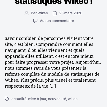
statistiques Wikeo !
e
n
s
e
t
Par
Wikeo
25 mars 2026
A
D
a
u
a
s
Aucun commentaire
v
t
t
u
e
e
e
r
c
u
d
M
Savoir combien de personnes visitent votre
W
r
e
i
i
site, c’est bien. Comprendre comment elles
d
l
e
k
naviguent, d’où elles viennent et quels
e
’
u
e
l
a
appareils elles utilisent, c’est encore mieux
x
o
’
r
pour faire progresser votre projet. Aujourd’hui,
c
:
a
t
nous sommes ravis de vous présenter la
o
A
r
i
m
refonte complète du module de statistiques de
s
t
c
p
Wikeo. Plus précis, plus visuel et totalement
t
i
l
r
u
respectueux de la vie […]
c
e
e
c
l
n
e
e
actualité
,
mise à jour
,
nouveauté
,
wikeo
É
d
s
t
r
e