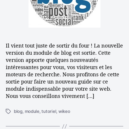
z
a
t
e
r
i
f
t
c
f
i
l
i
c
e
c
l
a
e
Il vient tout juste de sortir du four ! La nouvelle
c
e
version du module de blog est sortie. Cette
m
version apporte quelques nouveautés
e
intéressantes pour vous, vos visiteurs et les
n
moteurs de recherche. Nous profitons de cette
t
sortie pour faire un nouveau guide sur ce
l
module indispensable pour votre site web.
e
Nous vous conseillons vivement […]
b
l
o
blog
,
module
,
tutoriel
,
wikeo
É
g
t
d
i
e