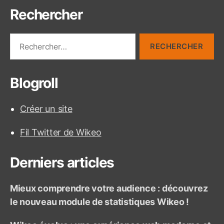
Rechercher
i
n
R
e
a
c
h
t
Blogroll
e
r
i
c
Créer un site
h
o
e
Fil Twitter de Wikeo
r
n
d
:
Derniers articles
e
Mieux comprendre votre audience : découvrez
s
le nouveau module de statistiques Wikeo !
p