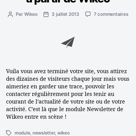
s
o
r
s
Par
Wikeo
3 juillet 2013
7 commentaires
A
D
i
u
u
a
e
r
t
t
s
E
e
e
n
u
d
v
r
e
o
d
l
y
e
’
e
l
a
Voila vous avez terminé votre site, vous attirez
r
’
r
des dizaines de visiteurs chaque jour mais vous
u
a
t
aimeriez en garder une trace, pouvoir les
n
r
i
contacter régulièrement pour les tenir au
e
t
c
courant de l’actualité de votre site ou de votre
n
i
l
e
c
e
activité. C’est là que le module Newsletter de
w
l
Wikeo entre en scène !
s
e
l
module
,
newsletter
,
wikeo
É
e