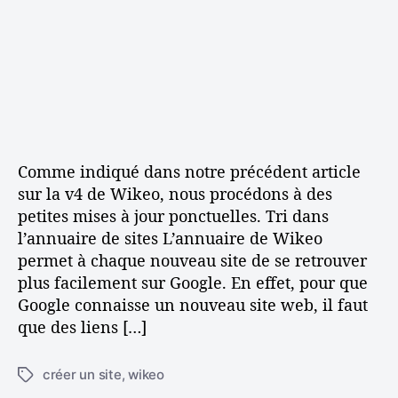
i
i
l
t
c
e
i
l
o
e
n
a
d
a
p
Comme indiqué dans notre précédent article
t
sur la v4 de Wikeo, nous procédons à des
a
petites mises à jour ponctuelles. Tri dans
t
l’annuaire de sites L’annuaire de Wikeo
i
permet à chaque nouveau site de se retrouver
f
e
plus facilement sur Google. En effet, pour que
t
Google connaisse un nouveau site web, il faut
t
que des liens […]
r
i
créer un site
,
wikeo
É
d
t
a