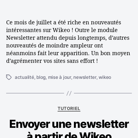
u
’
r
t
a
t
é
r
i
Ce mois de juillet a été riche en nouveautés
s
t
c
intéressantes sur Wikeo ! Outre le module
d
i
l
Newsletter attendu depuis longtemps, d’autres
e
c
e
nouveautés de moindre ampleur ont
j
l
néanmoins fait leur apparition. Un bon moyen
u
e
i
d’agrémenter vos sites sans effort !
l
l
actualité
,
blog
,
mise à jour
,
newsletter
,
wikeo
É
e
t
t
i
q
u
C
TUTORIEL
e
a
t
Envoyer une newsletter
t
t
é
e
à partir de Wikeo
g