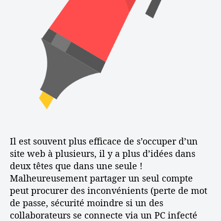
i
l
n
c
e
s
l
i
e
t
e
à
p
l
u
s
i
e
u
Il est souvent plus efficace de s’occuper d’un
r
site web à plusieurs, il y a plus d’idées dans
s
deux têtes que dans une seule !
Malheureusement partager un seul compte
peut procurer des inconvénients (perte de mot
de passe, sécurité moindre si un des
collaborateurs se connecte via un PC infecté