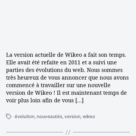
v
t
c
e
i
l
r
c
e
s
l
u
e
n
e
n
La version actuelle de Wikeo a fait son temps.
o
u
Elle avait été refaite en 2011 et a suivi une
v
parties des évolutions du web. Nous sommes
e
très heureux de vous annoncer que nous avons
l
commencé à travailler sur une nouvelle
l
version de Wikeo ! Il est maintenant temps de
e
voir plus loin afin de vous […]
v
e
r
évolution
,
nouveautés
,
version
,
wikeo
É
s
t
i
i
o