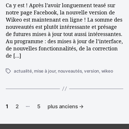
v
Ca y est ! Après l’avoir longuement teasé sur
i
l
e
notre page Facebook, la nouvelle version de
c
e
r
Wikeo est maintenant en ligne ! La somme des
l
s
e
nouveautés est plutôt intéressante et présage
i
de futures mises à jour tout aussi intéressantes.
o
n
Au programme : des mises à jour de l’interface,
d
de nouvelles fonctionnalités, de la correction
e
de […]
W
i
actualité
,
mise à jour
,
nouveautés
,
version
,
wikeo
É
k
t
e
i
o
q
!
u
P
e
…
1
2
5
plus anciens
→
t
a
t
e
g
s