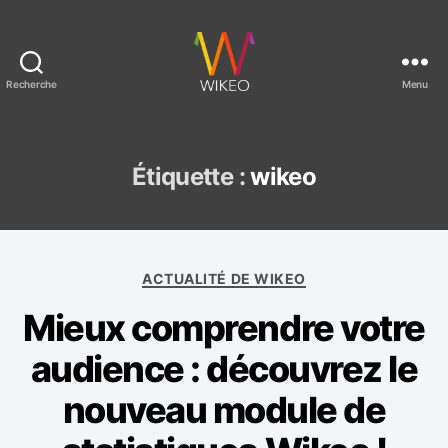
Recherche
Menu
C
r
é
e
Étiquette :
wikeo
r
u
n
s
C
i
ACTUALITÉ DE WIKEO
a
t
Mieux comprendre votre
t
e
é
i
audience : découvrez le
g
n
o
t
nouveau module de
r
e
i
r