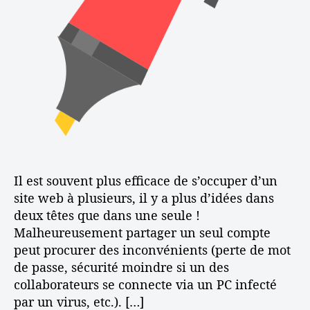
c
e
s
l
i
e
t
e
à
p
l
u
s
i
e
u
Il est souvent plus efficace de s’occuper d’un
r
site web à plusieurs, il y a plus d’idées dans
s
deux têtes que dans une seule !
Malheureusement partager un seul compte
peut procurer des inconvénients (perte de mot
de passe, sécurité moindre si un des
collaborateurs se connecte via un PC infecté
par un virus, etc.). […]