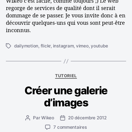
Wikeo c’est facile, comme toujours ;) Le web
e
regorge de services de qualité dont il serait
s
dommage de se passer. Je vous invite donc à en
é
découvrir quelques-uns qui vous sont peut-être
l
inconnus.
é
m
e
dailymotion
,
flickr
,
instagram
,
vimeo
,
youtube
É
n
t
t
i
s
q
e
u
C
x
TUTORIEL
e
a
t
t
Créer une galerie
t
e
t
é
r
e
d’images
g
n
s
o
e
r
s
Par
Wikeo
20 décembre 2012
A
D
i
d
u
a
e
s
7 commentaires
a
t
t