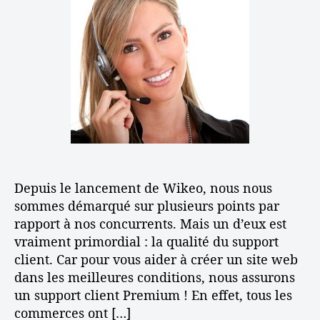
e
’
m
l
a
e
’
r
n
a
t
t
r
i
a
t
c
s
i
l
s
c
e
u
l
r
e
e
r
Depuis le lancement de Wikeo, nous nous
u
n
sommes démarqué sur plusieurs points par
b
rapport à nos concurrents. Mais un d’eux est
o
vraiment primordial : la qualité du support
n
client. Car pour vous aider à créer un site web
s
dans les meilleures conditions, nous assurons
u
un support client Premium ! En effet, tous les
p
commerces ont […]
p