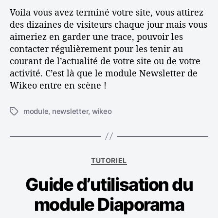
e
l
a
Voila vous avez terminé votre site, vous attirez
r
’
r
des dizaines de visiteurs chaque jour mais vous
u
a
t
aimeriez en garder une trace, pouvoir les
n
r
i
contacter régulièrement pour les tenir au
e
t
c
courant de l’actualité de votre site ou de votre
n
i
l
e
c
e
activité. C’est là que le module Newsletter de
w
l
Wikeo entre en scène !
s
e
l
module
,
newsletter
,
wikeo
É
e
t
t
i
t
q
e
u
r
C
TUTORIEL
e
à
a
t
p
Guide d’utilisation du
t
t
a
é
e
module Diaporama
r
g
s
t
o