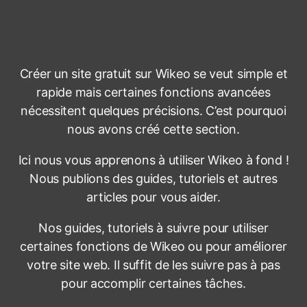
n
e
t
a
v
Créer un site gratuit sur Wikeo se veut simple et
e
rapide mais certaines fonctions avancées
c
W
nécessitent quelques précisions. C’est pourquoi
i
nous avons créé cette section.
k
e
Ici nous vous apprenons à utiliser Wikeo à fond !
o
Nous publions des guides, tutoriels et autres
:
articles pour vous aider.
A
s
Nos guides, tutoriels à suivre pour utiliser
t
u
certaines fonctions de Wikeo ou pour améliorer
c
votre site web. Il suffit de les suivre pas à pas
e
pour accomplir certaines tâches.
s
e