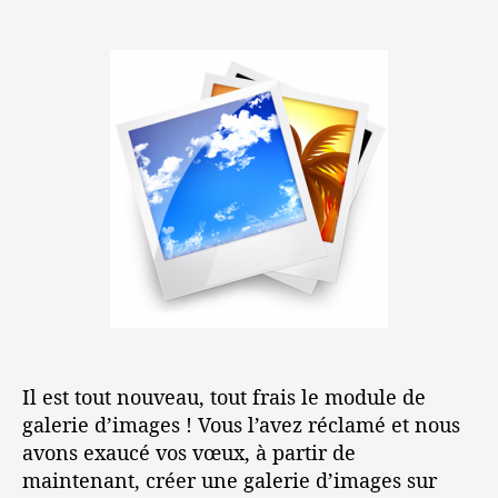
s
u
n
e
e
r
s
u
d
C
v
r
e
r
o
d
l
é
s
e
’
e
p
l
a
r
a
’
r
u
g
a
t
n
e
r
i
e
s
t
c
g
i
l
a
c
e
l
l
e
e
r
i
Il est tout nouveau, tout frais le module de
e
d
galerie d’images ! Vous l’avez réclamé et nous
’
avons exaucé vos vœux, à partir de
i
maintenant, créer une galerie d’images sur
m