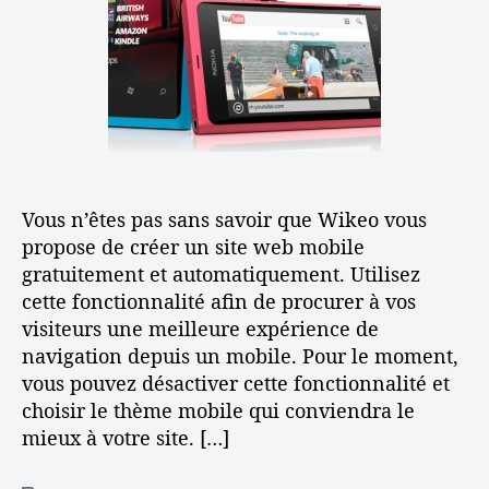
g
a
t
u
r
i
r
t
c
e
i
l
r
c
e
s
l
o
e
n
s
Vous n’êtes pas sans savoir que Wikeo vous
i
t
propose de créer un site web mobile
e
gratuitement et automatiquement. Utilisez
w
cette fonctionnalité afin de procurer à vos
e
visiteurs une meilleure expérience de
b
navigation depuis un mobile. Pour le moment,
m
vous pouvez désactiver cette fonctionnalité et
o
choisir le thème mobile qui conviendra le
b
mieux à votre site. […]
i
l
e