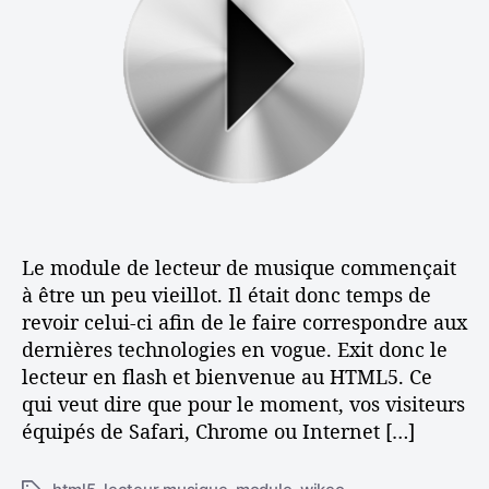
o
l
a
u
’
r
v
a
t
r
r
i
e
t
c
z
i
l
l
c
e
e
l
n
e
o
u
Le module de lecteur de musique commençait
v
e
à être un peu vieillot. Il était donc temps de
a
revoir celui-ci afin de le faire correspondre aux
u
dernières technologies en vogue. Exit donc le
l
lecteur en flash et bienvenue au HTML5. Ce
e
qui veut dire que pour le moment, vos visiteurs
c
équipés de Safari, Chrome ou Internet […]
t
e
u