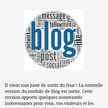
u
u
a
e
r
t
t
s
U
e
e
t
u
d
i
r
e
l
d
l
i
e
’
s
l
a
e
’
r
z
a
t
e
r
i
f
t
c
f
i
l
i
c
e
c
l
a
e
Il vient tout juste de sortir du four ! La nouvelle
c
e
version du module de blog est sortie. Cette
m
version apporte quelques nouveautés
e
intéressantes pour vous, vos visiteurs et les
n