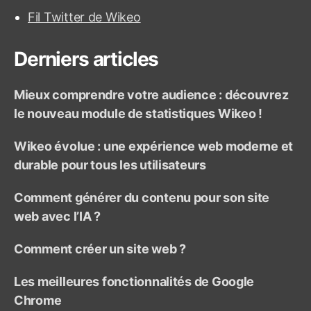
e
Fil Twitter de Wikeo
r
n
d
:
Derniers articles
e
Mieux comprendre votre audience : découvrez
s
le nouveau module de statistiques Wikeo !
p
Wikeo évolue : une expérience web moderne et
u
durable pour tous les utilisateurs
b
Comment générer du contenu pour son site
l
web avec l’IA ?
i
Comment créer un site web ?
c
Les meilleures fonctionnalités de Google
a
Chrome