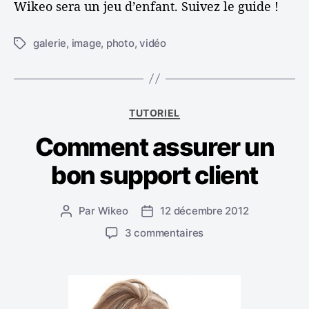
Wikeo sera un jeu d’enfant. Suivez le guide !
a
g
galerie
,
image
,
photo
,
vidéo
e
É
s
t
i
q
u
C
TUTORIEL
e
a
t
Comment assurer un
t
t
é
e
bon support client
g
s
o
r
Par
Wikeo
12 décembre 2012
A
D
i
u
a
e
s
3 commentaires
t
t
s
u
e
e
r
u
d
C
r
e
o
d
l
m