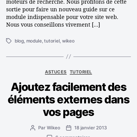
moteurs de recherche. Nous profitons de cette
t
sortie pour faire un nouveau guide sur ce
l
module indispensable pour votre site web.
e
Nous vous conseillons vivement […]
b
l
o
blog
,
module
,
tutoriel
,
wikeo
É
g
t
d
i
e
q
v
u
C
o
ASTUCES
TUTORIEL
e
a
t
t
Ajoutez facilement des
t
r
t
é
e
e
éléments externes dans
g
s
s
o
i
vos pages
r
t
i
e
e
Par
Wikeo
18 janvier 2013
A
D
s
u
a