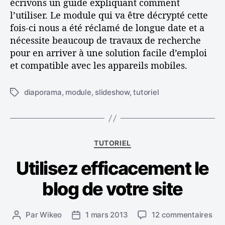
écrivons un guide expliquant comment
n
l’utiliser. Le module qui va être décrypté cette
d
fois-ci nous a été réclamé de longue date et a
u
nécessite beaucoup de travaux de recherche
m
pour en arriver à une solution facile d’emploi
o
d
et compatible avec les appareils mobiles.
u
l
diaporama
,
module
,
slideshow
,
tutoriel
É
e
t
D
i
i
q
a
u
p
C
TUTORIEL
e
o
a
t
Utilisez efficacement le
r
t
t
a
é
e
blog de votre site
m
g
s
a
o
r
s
Par
Wikeo
1 mars 2013
12 commentaires
A
D
i