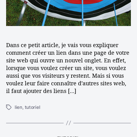
r
i
l
t
c
i
i
l
e
c
e
n
l
v
e
e
Dans ce petit article, je vais vous expliquer
r
s
comment créer un lien dans une page de votre
u
site web qui ouvre un nouvel onglet. En effet,
n
lorsque vous voulez créer un site, vous voulez
s
aussi que vos visiteurs y restent. Mais si vous
i
voulez leur faire connaître d’autres sites web,
t
il faut ajouter des liens […]
e
e
x
lien
,
tutoriel
É
t
t
e
i
r
q
n
u
C