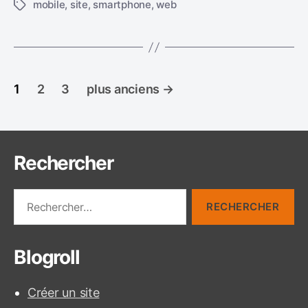
mobile
,
site
,
smartphone
,
web
É
t
i
q
u
P
e
1
2
3
plus anciens
→
t
a
t
e
g
s
Rechercher
i
n
R
e
a
c
h
t
Blogroll
e
r
i
c
Créer un site
h
o