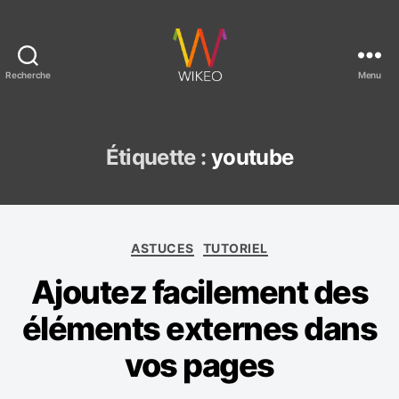
Recherche
Menu
C
r
é
e
Étiquette :
youtube
r
u
n
s
C
i
ASTUCES
TUTORIEL
a
t
Ajoutez facilement des
t
e
é
i
éléments externes dans
g
n
o
t
vos pages
r
e
i
r