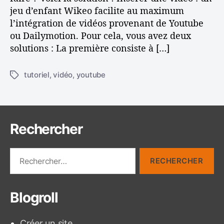
s
jeu d’enfant Wikeo facilite au maximum
o
l’intégration de vidéos provenant de Youtube
n
ou Dailymotion. Pour cela, vous avez deux
s
solutions : La première consiste à […]
i
t
e
tutoriel
,
vidéo
,
youtube
É
i
t
n
i
t
q
e
u
Rechercher
r
e
n
t
e
R
t
t
e
e
c
s
h
Blogroll
e
r
c
Créer un site