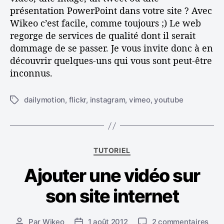
t
t
présentation PowerPoint dans votre site ? Avec
d
c
Wikeo c’est facile, comme toujours ;) Le web
e
o
regorge de services de qualité dont il serait
s
n
dommage de se passer. Je vous invite donc à en
é
s
découvrir quelques-uns qui vous sont peut-être
l
e
inconnus.
é
i
m
l
e
s
dailymotion
,
flickr
,
instagram
,
vimeo
,
youtube
É
n
t
t
i
s
q
e
u
C
x
TUTORIEL
e
a
t
t
Ajouter une vidéo sur
t
e
t
é
r
e
son site internet
g
n
s
o
e
r
s
s
Par
Wikeo
1 août 2012
2 commentaires
A
D