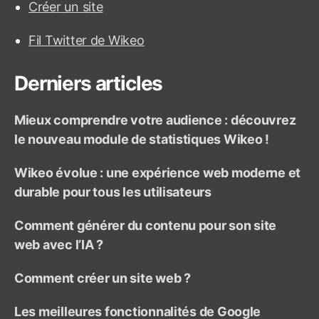
i
Créer un site
h
k
e
e
Fil Twitter de Wikeo
r
o
:
Derniers articles
Mieux comprendre votre audience : découvrez
le nouveau module de statistiques Wikeo !
Wikeo évolue : une expérience web moderne et
durable pour tous les utilisateurs
Comment générer du contenu pour son site
web avec l’IA ?
Comment créer un site web ?
Les meilleures fonctionnalités de Google