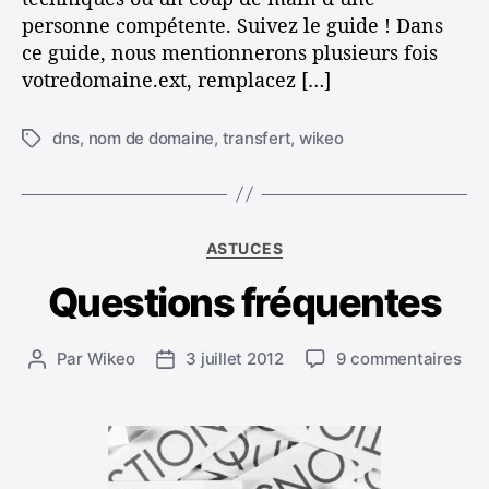
m
personne compétente. Suivez le guide ! Dans
a
ce guide, nous mentionnerons plusieurs fois
i
votredomaine.ext, remplacez […]
n
e
v
dns
,
nom de domaine
,
transfert
,
wikeo
É
e
t
r
i
s
q
u
u
C
n
ASTUCES
e
a
s
t
Questions fréquentes
t
i
t
é
t
e
g
e
s
s
Par
Wikeo
3 juillet 2012
9 commentaires
A
D
o
W
u
u
a
r
i
r
t
t
i
k
Q
e
e
e
e
u
u
d
s
o
e
r
e