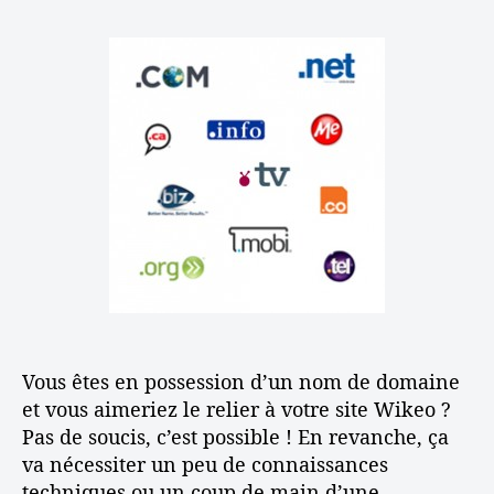
e
e
r
o
u
d
T
s
r
e
r
p
d
l
a
a
e
’
n
g
l
a
s
e
’
r
f
s
a
t
é
r
i
r
t
c
e
i
l
r
c
e
u
l
n
e
n
o
Vous êtes en possession d’un nom de domaine
m
d
et vous aimeriez le relier à votre site Wikeo ?
e
Pas de soucis, c’est possible ! En revanche, ça
d
va nécessiter un peu de connaissances
o
techniques ou un coup de main d’une