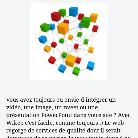
s
u
d
A
p
r
e
j
o
d
l
o
u
e
’
u
r
l
a
t
s
’
r
e
o
a
t
z
n
r
i
f
s
t
c
a
i
i
l
c
t
c
e
i
e
l
l
i
e
e
n
m
t
Vous avez toujours eu envie d’intégrer un
e
e
n
vidéo, une image, un tweet ou une
r
t
présentation PowerPoint dans votre site ? Avec
n
d
Wikeo c’est facile, comme toujours ;) Le web
e
e
t
regorge de services de qualité dont il serait
s
?