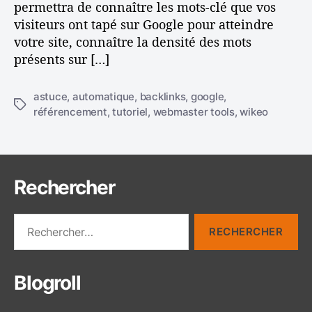
permettra de connaître les mots-clé que vos
e
l
a
visiteurs ont tapé sur Google pour atteindre
w
’
r
e
votre site, connaître la densité des mots
a
t
b
r
i
présents sur […]
m
t
c
a
i
l
astuce
,
automatique
,
backlinks
,
google
,
s
c
e
É
référencement
,
tutoriel
,
webmaster tools
,
wikeo
t
l
t
e
e
i
r
q
t
u
o
e
Rechercher
o
t
l
t
R
s
e
e
a
s
c
v
h
e
Blogroll
e
c
r
W
c