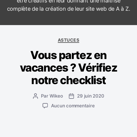
être créatifs en leur donnant une maîtrise
t
complète de la création de leur site web de A à Z.
c
o
n
s
C
e
ASTUCES
a
i
Vous partez en
t
l
é
s
vacances ? Vérifiez
g
o
notre checklist
r
i
e
Par
Wikeo
29 juin 2020
A
D
s
u
a
s
Aucun commentaire
t
t
u
e
e
r
u
d
V
r
e
o
d
l