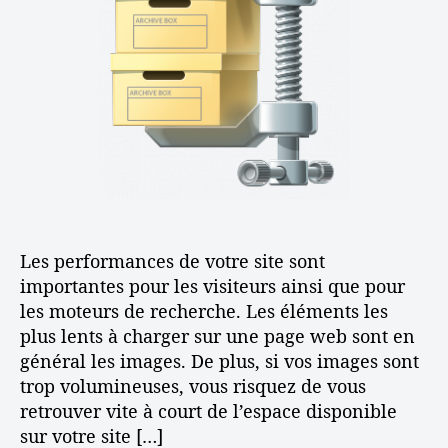
e
’
p
l
a
r
’
r
e
a
t
s
r
i
s
t
c
e
i
l
z
c
e
v
l
o
e
s
p
Les performances de votre site sont
h
o
importantes pour les visiteurs ainsi que pour
t
les moteurs de recherche. Les éléments les
o
plus lents à charger sur une page web sont en
s
général les images. De plus, si vos images sont
!
trop volumineuses, vous risquez de vous
retrouver vite à court de l’espace disponible
sur votre site […]