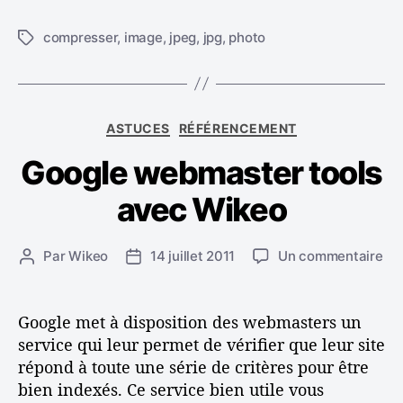
compresser
,
image
,
jpeg
,
jpg
,
photo
É
t
i
q
u
C
ASTUCES
RÉFÉRENCEMENT
e
a
t
Google webmaster tools
t
t
é
e
avec Wikeo
g
s
o
r
s
Par
Wikeo
14 juillet 2011
Un commentaire
A
D
i
u
u
a
e
r
t
t
s
G
e
e
Google met à disposition des webmasters un
o
u
d
service qui leur permet de vérifier que leur site
o
r
e
répond à toute une série de critères pour être
g
d
l
bien indexés. Ce service bien utile vous
l
e
’