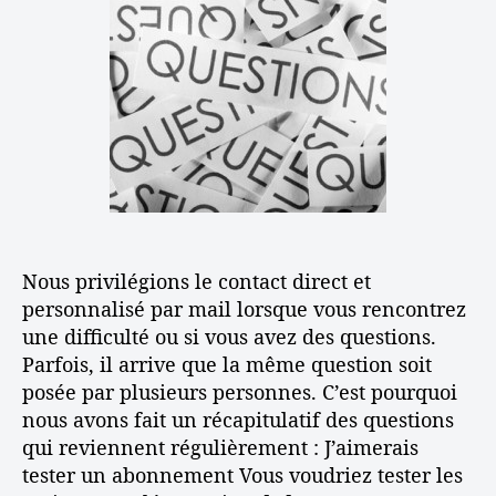
s
d
l
t
e
’
i
l
a
o
’
r
n
a
t
s
r
i
f
t
c
r
i
l
é
c
e
q
l
u
e
Nous privilégions le contact direct et
e
n
personnalisé par mail lorsque vous rencontrez
t
une difficulté ou si vous avez des questions.
e
Parfois, il arrive que la même question soit
s
posée par plusieurs personnes. C’est pourquoi
nous avons fait un récapitulatif des questions
qui reviennent régulièrement : J’aimerais
tester un abonnement Vous voudriez tester les