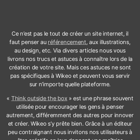
n
e
t
a
v
Ce n’est pas le tout de créer un site internet, il
e
faut penser au
référencement
, aux illustrations,
c
W
au design, etc. Via divers articles nous vous
i
livrons nos trucs et astuces à connaître lors de la
k
création de votre site. Mais ces astuces ne sont
e
pas spécifiques à Wikeo et peuvent vous servir
o
:
sur n’importe quelle plateforme.
A
s
«
Think outside the box
» est une phrase souvent
t
utilisée pour encourager les gens à penser
u
autrement, différemment des autres pour innover
c
et créer. Wikeo s’y prête bien. Grâce à un éditeur
e
peu contraignant nous invitons nos utilisateurs à
s
e