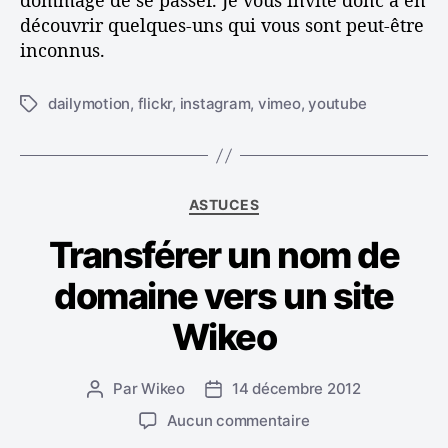
dommage de se passer. Je vous invite donc à en
é
découvrir quelques-uns qui vous sont peut-être
l
inconnus.
é
m
e
dailymotion
,
flickr
,
instagram
,
vimeo
,
youtube
É
n
t
t
i
s
q
e
u
C
x
ASTUCES
e
a
t
t
Transférer un nom de
t
e
t
é
r
e
domaine vers un site
g
n
s
o
e
Wikeo
r
s
i
d
e
a
Par
Wikeo
14 décembre 2012
A
D
s
n
u
a
s
Aucun commentaire
s
t
t
u
v