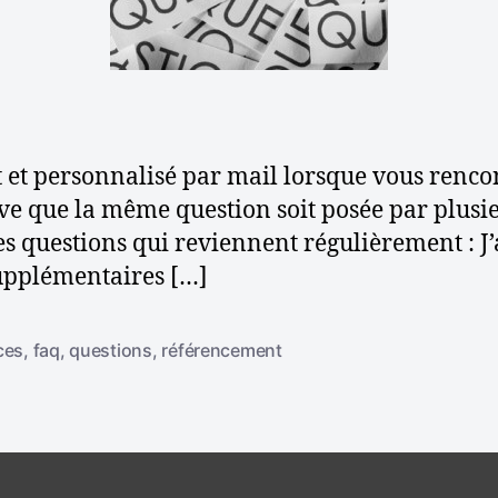
s
r
i
f
t
c
r
i
l
é
c
e
q
l
u
e
e
t et personnalisé par mail lorsque vous rencon
n
rive que la même question soit posée par plusi
t
des questions qui reviennent régulièrement : 
e
supplémentaires […]
s
ces
,
faq
,
questions
,
référencement