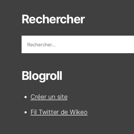
t
t
Rechercher
e
s
R
e
c
h
e
Blogroll
r
c
h
Créer un site
e
r
Fil Twitter de Wikeo
: