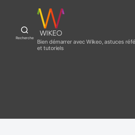
C
Recherche
Bien démarrer avec Wikeo, astuces ré
r
et tutoriels
é
e
r
u
n
s
i
t
e
i
n
t
e