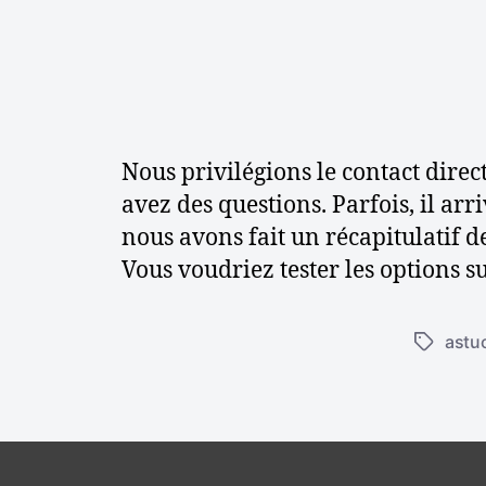
s
e
t
c
o
n
s
Nous privilégions le contact direc
e
i
avez des questions. Parfois, il ar
l
nous avons fait un récapitulatif 
s
Vous voudriez tester les options 
astu
É
t
i
q
u
e