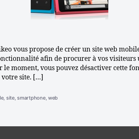
r
i
t
c
i
l
c
e
l
e
ikeo vous propose de créer un site web mobil
onctionnalité afin de procurer à vos visiteur
 le moment, vous pouvez désactiver cette fonc
votre site. […]
le
,
site
,
smartphone
,
web