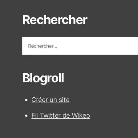
t
t
Rechercher
e
s
R
e
c
h
e
Blogroll
r
c
h
Créer un site
e
r
Fil Twitter de Wikeo
: