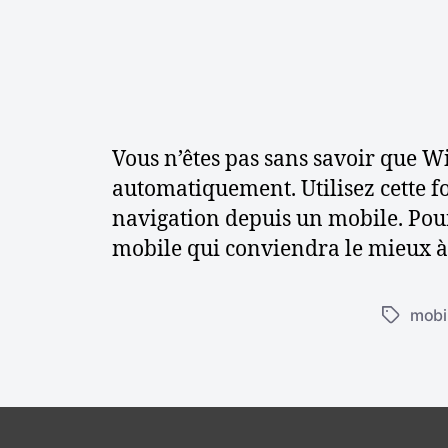
s
e
t
c
o
n
s
Vous n’êtes pas sans savoir que W
e
i
automatiquement. Utilisez cette f
l
navigation depuis un mobile. Pour
s
mobile qui conviendra le mieux à 
mobi
É
t
i
q
u
e