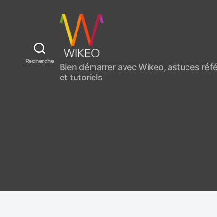
C
Recherche
Bien démarrer avec Wikeo, astuces ré
r
et tutoriels
é
e
r
u
n
s
i
t
e
i
n
t
e