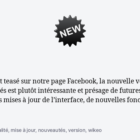
t
t
e
e
u
d
r
e
d
l
e
’
l
a
’
r
a
t
r
i
t
c
nt teasé sur notre page Facebook, la nouvelle
i
l
 est plutôt intéressante et présage de futures
c
e
mises à jour de l’interface, de nouvelles fonc
l
e
lité
,
mise à jour
,
nouveautés
,
version
,
wikeo