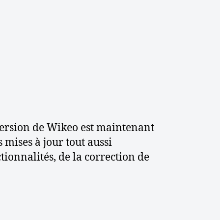
r
N
o
u
v
e
l
l
e
v
e
 version de Wikeo est maintenant
r
 mises à jour tout aussi
s
tionnalités, de la correction de
i
o
n
d
e
W