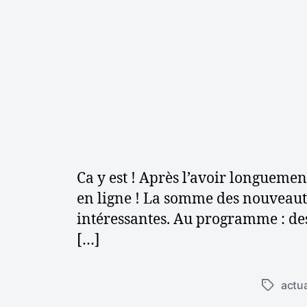
Ca y est ! Après l’avoir longueme
en ligne ! La somme des nouveautés
intéressantes. Au programme : des 
[…]
actua
É
t