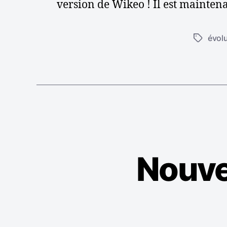
version de Wikeo ! Il est maintena
évol
É
t
i
q
u
e
t
t
e
s
Nouve