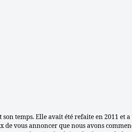
l
a
’
r
a
t
r
i
t
c
i
l
c
e
l
e
 son temps. Elle avait été refaite en 2011 et a
x de vous annoncer que nous avons commencé