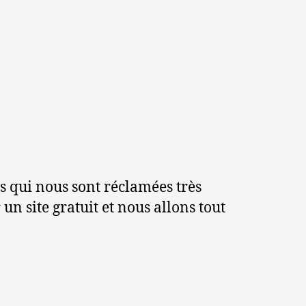
s
à
j
o
u
r
r
é
c
e
n
 qui nous sont réclamées très
t
 site gratuit et nous allons tout
e
s
d
e
W
i