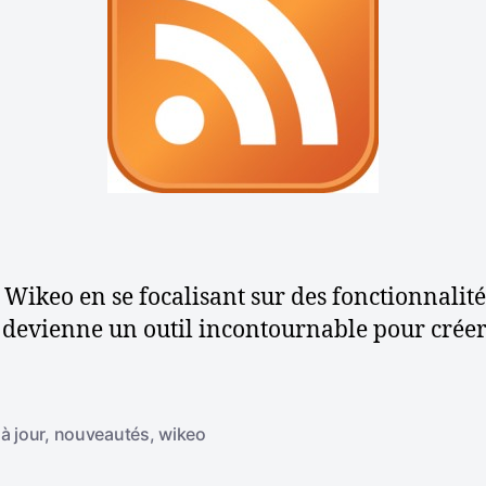
d
l
e
’
a
r
a
t
i
c
l
c
e
e
keo en se focalisant sur des fonctionnalités
evienne un outil incontournable pour créer un
à jour
,
nouveautés
,
wikeo