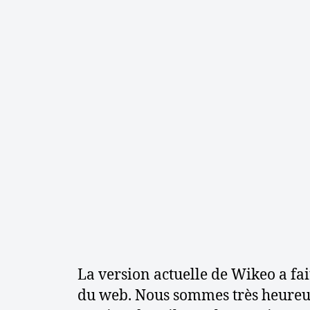
s
e
t
c
o
n
s
e
i
l
s
La version actuelle de Wikeo a fait
du web. Nous sommes très heureu