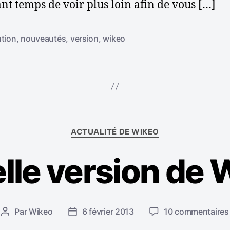
nt temps de voir plus loin afin de vous […]
ution
,
nouveautés
,
version
,
wikeo
C
ACTUALITÉ DE WIKEO
a
t
lle version de W
é
g
o
r
i
Par
Wikeo
6 février 2013
10 commentaires
A
D
e
u
a
s