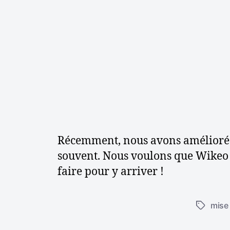
l
’
r
t
i
l
Récemment, nous avons amélioré Wi
souvent. Nous voulons que Wikeo d
faire pour y arriver !
mise 
É
t