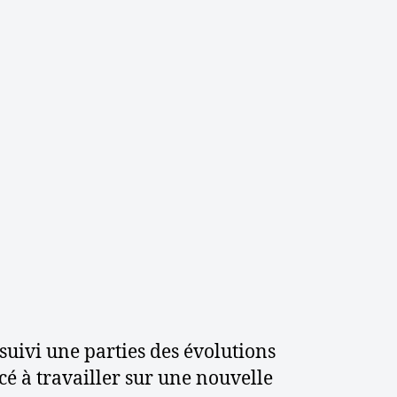
t
e
v
e
r
s
u
n
e
n
o
u
v
e
l
l
e
 suivi une parties des évolutions
v
 à travailler sur une nouvelle
e