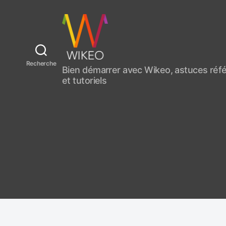
C
Recherche
Bien démarrer avec Wikeo, astuces ré
r
et tutoriels
é
e
r
u
n
s
i
t
e
i
n
t
e