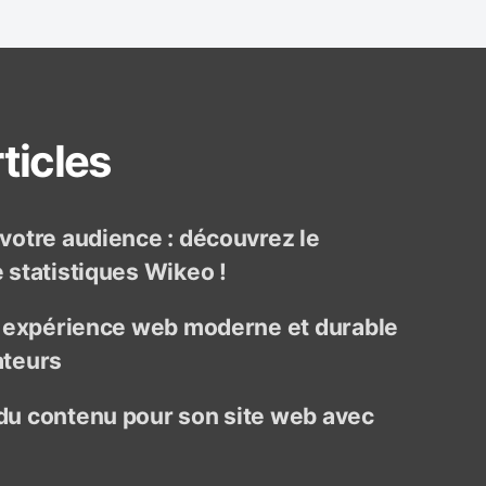
k
e
o
ticles
otre audience : découvrez le
statistiques Wikeo !
e expérience web moderne et durable
ateurs
u contenu pour son site web avec