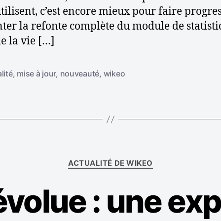
r
e
tilisent, c’est encore mieux pour faire progre
d
l
er la refonte complète du module de statistiq
e
’
e la vie […]
l
a
r
a
t
lité
,
mise à jour
,
nouveauté
,
wikeo
r
i
t
c
i
l
c
e
l
e
C
ACTUALITÉ DE WIKEO
a
t
volue : une ex
é
g
o