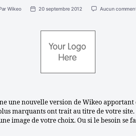
Par
Wikeo
20 septembre 2012
Aucun comment
D
a
t
e
d
e
l
’
a
r
t
i
c
ne une nouvelle version de Wikeo apportant 
l
us marquants ont trait au titre de votre site.
e
ne image de votre choix. Ou si le besoin se fait