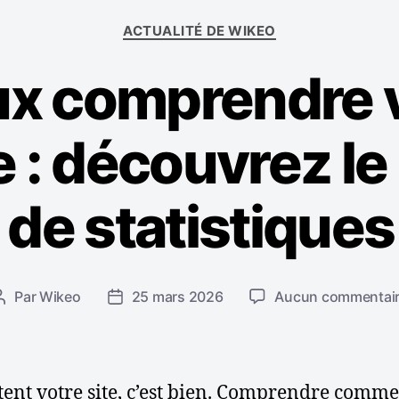
C
ACTUALITÉ DE WIKEO
a
t
x comprendre 
é
g
o
 : découvrez l
r
i
e
s
de statistiques
Par
Wikeo
25 mars 2026
Aucun commentai
A
D
u
a
t
t
e
e
u
d
ent votre site, c’est bien. Comprendre commen