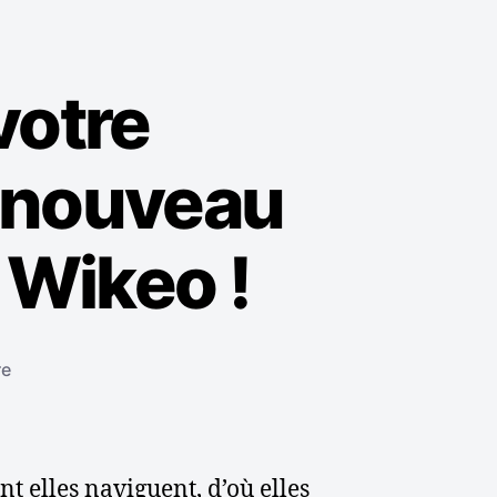
votre
e nouveau
 Wikeo !
s
re
u
r
M
i
t elles naviguent, d’où elles