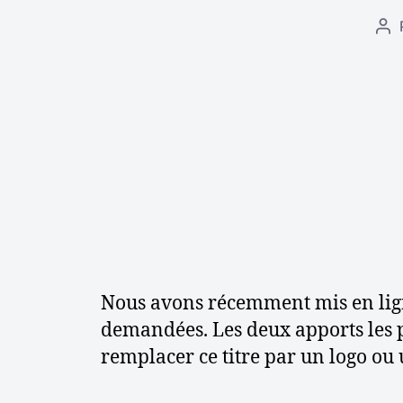
A
u
t
e
u
r
d
e
l
’
a
r
t
Nous avons récemment mis en lig
i
demandées. Les deux apports les pl
c
l
remplacer ce titre par un logo ou u
e