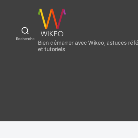
C
Recherche
Bien démarrer avec Wikeo, astuces ré
r
et tutoriels
é
e
r
u
n
s
i
t
e
i
n
t
e