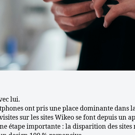
c
l
e
ec lui.
tphones ont pris une place dominante dans la
 visites sur les sites Wikeo se font depuis un
une étape importante : la disparition des sit