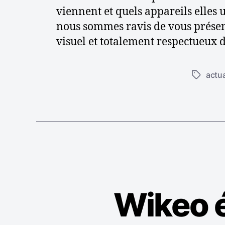
s
viennent et quels appareils elles u
e
t
nous sommes ravis de vous présent
c
visuel et totalement respectueux d
o
’
n
s
actua
É
e
t
i
l
i
s
q
u
e
t
t
e
s
Wikeo é