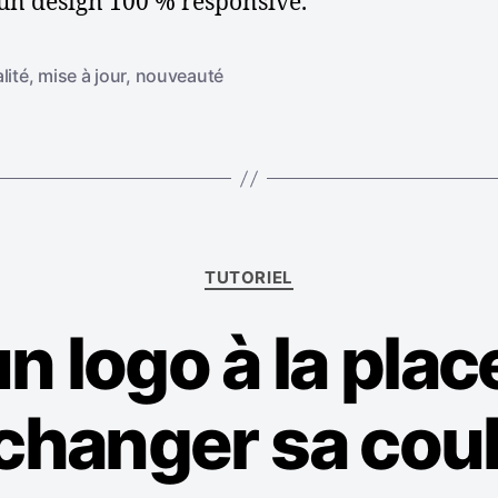
’un design 100 % responsive.
lité
,
mise à jour
,
nouveauté
C
TUTORIEL
a
t
n logo à la place
é
g
o
changer sa cou
r
i
e
s