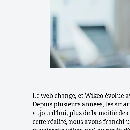
t
i
c
l
e
Le web change, et Wikeo évolue av
Depuis plusieurs années, les smar
aujourd’hui, plus de la moitié des
cette réalité, nous avons franchi 