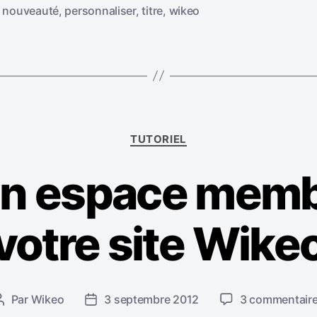
,
nouveauté
,
personnaliser
,
titre
,
wikeo
C
TUTORIEL
a
t
un espace memb
é
g
o
votre site Wike
r
i
e
s
Par
Wikeo
3 septembre 2012
3 commentair
A
D