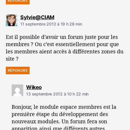
RÉPONDRE
d
Sylvie@CIAM
i
11 septembre 2012 à 19 h 28 min
t
Est il possible d’avoir un forum juste pour les
:
membres ? Ou c’est essentiellement pour que
les membres aient accès à différentes zones du
site ?
RÉPONDRE
d
Wikeo
i
13 septembre 2012 à 10 h 22 min
t
Bonjour, le module espace membres est la
:
première étape du développement des
nouveaux modules. Un forum fera son
apparition ainsi que différents autres