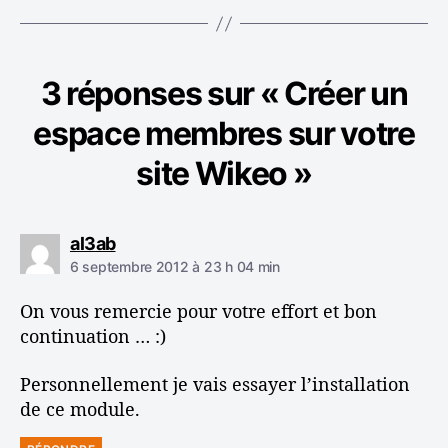
t
e
s
3 réponses sur « Créer un
espace membres sur votre
site Wikeo »
d
al3ab
i
6 septembre 2012 à 23 h 04 min
t
On vous remercie pour votre effort et bon
:
continuation … :)
Personnellement je vais essayer l’installation
de ce module.