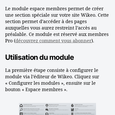
t
u
Le module espace membres permet de créer
c
r
une section spéciale sur votre site Wikeo. Cette
o
v
section permet d’accéder à des pages
n
o
auxquelles vous aurez restreint l’accès au
s
t
e
r
préalable. Ce module est réservé aux membres
i
e
Pro (
découvrez comment vous abonner
).
l
s
s
i
Utilisation du module
t
e
W
La première étape consiste à configurer le
i
module via l’éditeur de Wikeo. Cliquez sur
k
« Configurer les modules », ensuite sur le
e
bouton « Espace membres ».
o