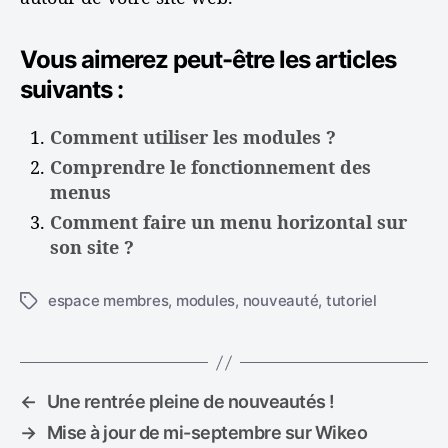
Vous aimerez peut-être les articles
suivants :
Comment utiliser les modules ?
Comprendre le fonctionnement des
menus
Comment faire un menu horizontal sur
son site ?
espace membres
,
modules
,
nouveauté
,
tutoriel
É
t
i
q
u
←
Une rentrée pleine de nouveautés !
e
→
Mise à jour de mi-septembre sur Wikeo
t