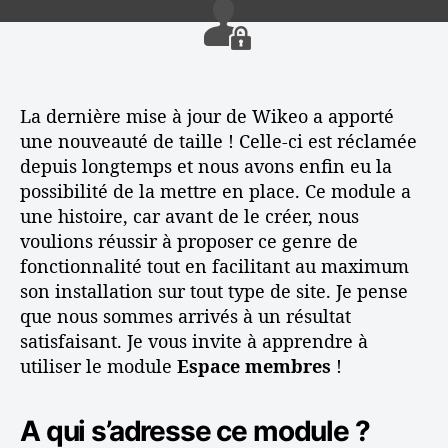
n
C
r
e
e
r
d
l
t
é
e
’
a
e
l
a
v
r
’
r
La dernière mise à jour de Wikeo a apporté
e
u
a
t
c
n
une nouveauté de taille ! Celle-ci est réclamée
r
i
W
e
depuis longtemps et nous avons enfin eu la
t
c
i
s
possibilité de la mettre en place. Ce module a
i
l
k
p
une histoire, car avant de le créer, nous
c
e
e
a
l
voulions réussir à proposer ce genre de
o
c
e
fonctionnalité tout en facilitant au maximum
:
e
son installation sur tout type de site. Je pense
A
m
s
e
que nous sommes arrivés à un résultat
t
m
satisfaisant. Je vous invite à apprendre à
u
b
utiliser le module
Espace membres
!
c
r
e
e
s
s
A qui s’adresse ce module ?
e
s