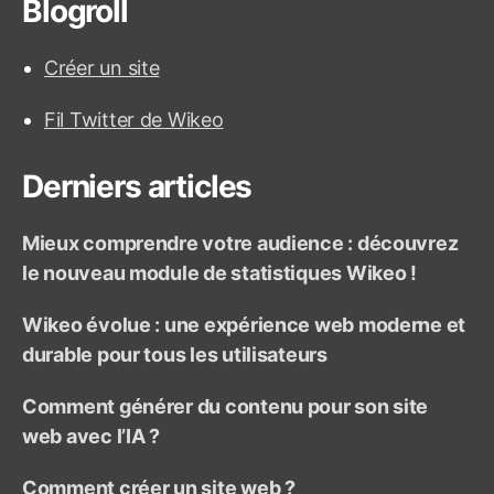
Blogroll
e
r
c
Créer un site
h
e
Fil Twitter de Wikeo
r
:
Derniers articles
Mieux comprendre votre audience : découvrez
le nouveau module de statistiques Wikeo !
Wikeo évolue : une expérience web moderne et
durable pour tous les utilisateurs
Comment générer du contenu pour son site
web avec l’IA ?
Comment créer un site web ?