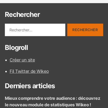
q
u
Rechercher
e
t
R
t
e
e
c
s
h
Blogroll
e
r
c
Créer un site
h
e
Fil Twitter de Wikeo
r
:
Derniers articles
Mieux comprendre votre audience : découvrez
le nouveau module de statistiques Wikeo !