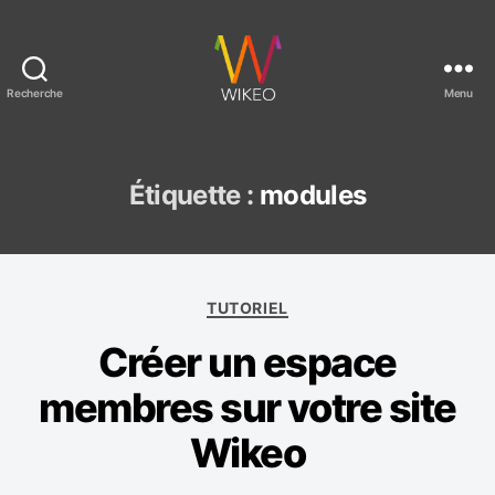
Recherche
Menu
C
r
é
e
Étiquette :
modules
r
u
n
s
C
i
TUTORIEL
a
t
Créer un espace
t
e
é
i
membres sur votre site
g
n
o
t
Wikeo
r
e
i
r