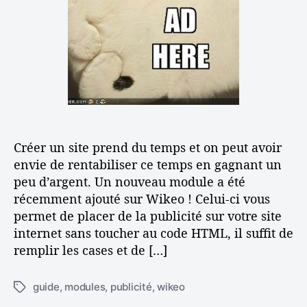
o
’
r
s
a
t
e
r
i
r
t
c
d
i
l
e
c
e
l
l
a
e
p
u
Créer un site prend du temps et on peut avoir
b
l
envie de rentabiliser ce temps en gagnant un
i
peu d’argent. Un nouveau module a été
c
récemment ajouté sur Wikeo ! Celui-ci vous
i
permet de placer de la publicité sur votre site
t
internet sans toucher au code HTML, il suffit de
é
remplir les cases et de […]
s
u
r
guide
,
modules
,
publicité
,
wikeo
É
s
t