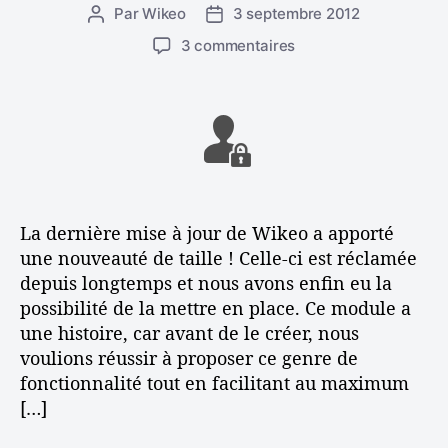
e
n
Par
Wikeo
3 septembre 2012
A
D
s
e
u
a
s
3 commentaires
t
t
t
u
a
e
e
r
v
u
d
C
e
r
e
r
c
d
l
é
W
e
’
e
i
l
a
r
k
’
r
u
e
La dernière mise à jour de Wikeo a apporté
a
t
n
o
une nouveauté de taille ! Celle-ci est réclamée
r
i
e
:
t
c
depuis longtemps et nous avons enfin eu la
s
A
i
l
possibilité de la mettre en place. Ce module a
p
s
c
e
une histoire, car avant de le créer, nous
a
t
l
c
voulions réussir à proposer ce genre de
u
e
e
c
fonctionnalité tout en facilitant au maximum
m
e
[…]
e
s
m
e