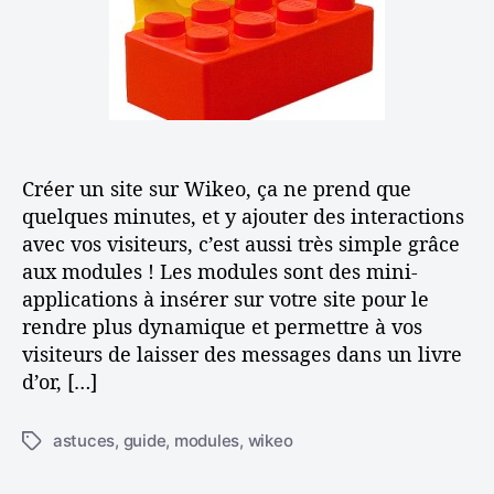
r
i
u
t
c
t
i
l
i
c
e
l
l
i
e
s
e
Créer un site sur Wikeo, ça ne prend que
r
l
quelques minutes, et y ajouter des interactions
e
avec vos visiteurs, c’est aussi très simple grâce
s
aux modules ! Les modules sont des mini-
m
applications à insérer sur votre site pour le
o
rendre plus dynamique et permettre à vos
d
visiteurs de laisser des messages dans un livre
u
d’or, […]
l
e
s
astuces
,
guide
,
modules
,
wikeo
É
?
t
i