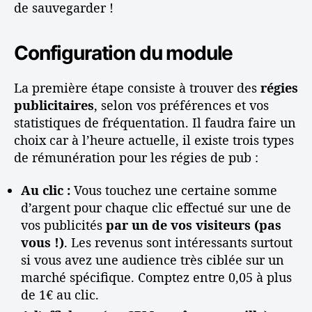
de sauvegarder !
t
r
c
s
o
o
Configuration du module
n
n
s
s
La première étape consiste à trouver des
régies
e
i
publicitaires
, selon vos préférences et vos
i
t
l
statistiques de fréquentation. Il faudra faire un
e
s
choix car à l’heure actuelle, il existe trois types
de rémunération pour les régies de pub :
Au clic :
Vous touchez une certaine somme
d’argent pour chaque clic effectué sur une de
vos publicités
par un de vos visiteurs (pas
vous !)
. Les revenus sont intéressants surtout
si vous avez une audience très ciblée sur un
marché spécifique. Comptez entre 0,05 à plus
de 1€ au clic.