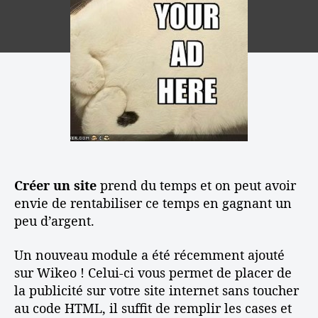
n
f
e
’
e
f
l
a
t
u
’
r
a
s
a
t
v
e
r
i
e
r
t
c
c
d
i
l
W
e
c
e
i
l
l
k
a
e
e
p
o
u
Créer un site
prend du temps et on peut avoir
:
b
envie de rentabiliser ce temps en gagnant un
A
l
peu d’argent.
s
i
t
c
u
Un nouveau module a été récemment ajouté
i
c
t
sur Wikeo ! Celui-ci vous permet de placer de
e
é
la publicité sur votre site internet sans toucher
s
s
au code HTML, il suffit de remplir les cases et
e
u