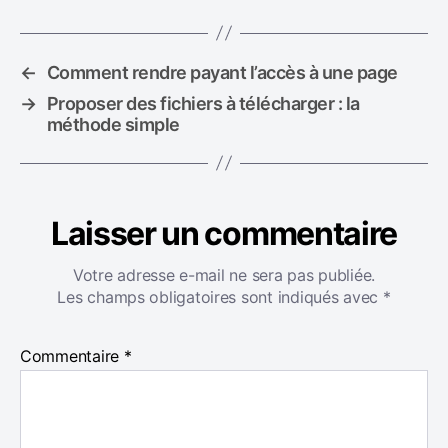
i
q
u
←
Comment rendre payant l’accès à une page
e
→
Proposer des fichiers à télécharger : la
t
méthode simple
t
e
s
Laisser un commentaire
Votre adresse e-mail ne sera pas publiée.
Les champs obligatoires sont indiqués avec
*
Commentaire
*