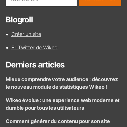
e
c
h
Blogroll
e
r
c
Créer un site
h
e
Fil Twitter de Wikeo
r
:
Derniers articles
Mieux comprendre votre audience : découvrez
le nouveau module de statistiques Wikeo !
Wikeo évolue : une expérience web moderne et
durable pour tous les utilisateurs
Comment générer du contenu pour son site