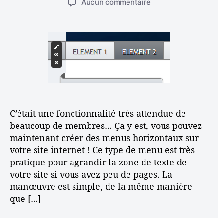
e
n
s
Aucun commentaire
t
t
s
e
u
e
e
t
r
u
d
a
C
r
e
v
o
d
l
e
m
e
’
c
m
l
a
W
e
’
r
i
n
a
t
k
t
r
i
e
f
C’était une fonctionnalité très attendue de
t
c
o
a
beaucoup de membres… Ça y est, vous pouvez
i
l
:
i
maintenant créer des menus horizontaux sur
c
e
A
r
l
votre site internet ! Ce type de menu est très
s
e
e
pratique pour agrandir la zone de texte de
t
u
votre site si vous avez peu de pages. La
u
n
c
m
manœuvre est simple, de la même manière
e
e
que […]
s
n
e
u