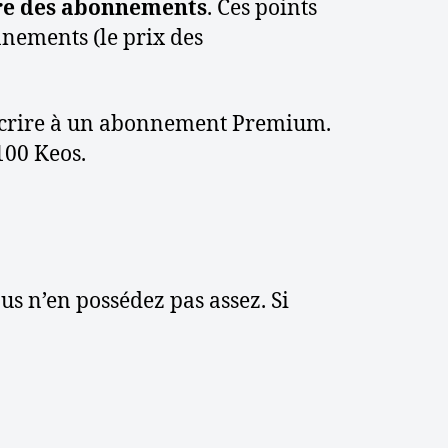
tre des abonnements
. Ces points
n
nements (le prix des
n
e
r
s
ouscrire à un abonnement Premium.
u
100 Keos.
r
W
i
k
e
o
ous n’en possédez pas assez. Si
?