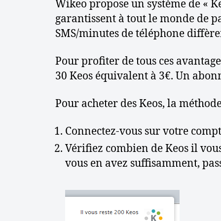
s
Wikeo propose un système de « Ke
e
garantissent à tout le monde de 
t
SMS/minutes de téléphone diffèren
c
o
n
Pour profiter de tous ces avanta
s
30 Keos équivalent à 3€. Un abon
e
i
l
Pour acheter des Keos, la méthode 
s
Connectez-vous sur votre comp
Vérifiez combien de Keos il vous 
vous en avez suffisamment, pass