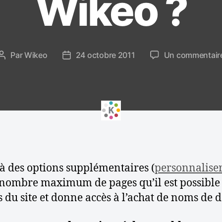
Wikeo ?
e
s
Par
Wikeo
24 octobre 2011
Un commentair
A
D
u
a
t
t
e
e
u
d
r
e
d
l
e
’
l
a
’
r
à des options supplémentaires (
personnaliser
a
t
 nombre maximum de pages qu’il est possible 
r
i
s du site et donne accès à l’achat de noms de
t
c
i
l