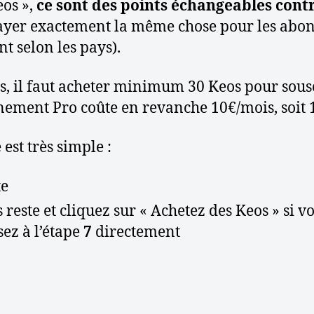
c
e
os »,
ce sont des points échangeables con
l
payer exactement la même chose pour les abon
e
t selon les pays).
ges, il faut acheter minimum 30 Keos pour s
nement Pro coûte en revanche 10€/mois, soit 
est très simple :
te
reste et cliquez sur « Achetez des Keos » si v
ez à l’étape
7
directement