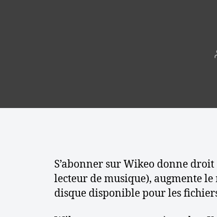
r
n
e
t
a
v
e
c
W
i
k
e
o
:
A
S’abonner sur Wikeo donne droit 
s
t
lecteur de musique), augmente le
u
disque disponible pour les fichier
c
e