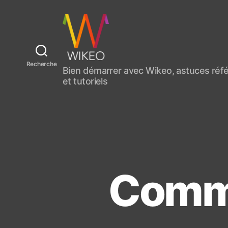
C
Recherche
Bien démarrer avec Wikeo, astuces ré
r
et tutoriels
é
e
r
u
n
s
i
t
Comme
e
i
n
t
e