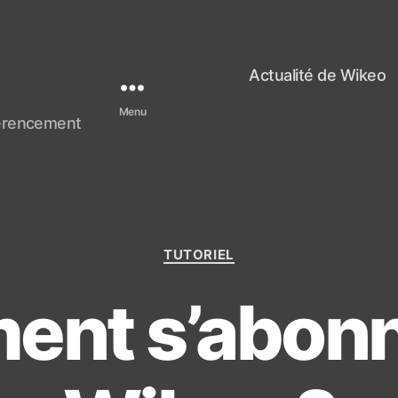
Actualité de Wikeo
Menu
férencement
C
TUTORIEL
a
t
nt s’abonn
é
g
o
r
i