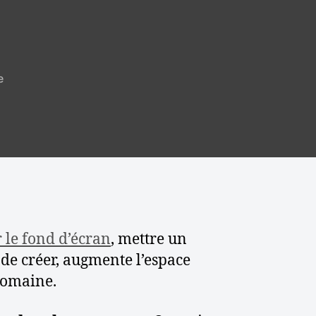
s
e
u
r
C
o
m
m
e
n
t
 le fond d’écran
, mettre un
s
de créer, augmente l’espace
’
 domaine.
a
b
o