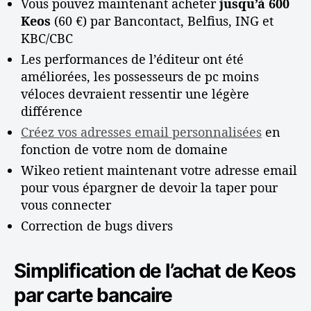
Vous pouvez maintenant acheter
jusqu’à 600
t
Keos
(60 €) par Bancontact, Belfius, ING et
c
KBC/CBC
o
Les performances de l’éditeur ont été
n
s
améliorées, les possesseurs de pc moins
e
véloces devraient ressentir une légère
i
différence
l
Créez vos adresses email personnalisées
en
s
fonction de votre nom de domaine
Wikeo retient maintenant votre adresse email
pour vous épargner de devoir la taper pour
vous connecter
Correction de bugs divers
Simplification de l’achat de Keos
par carte bancaire