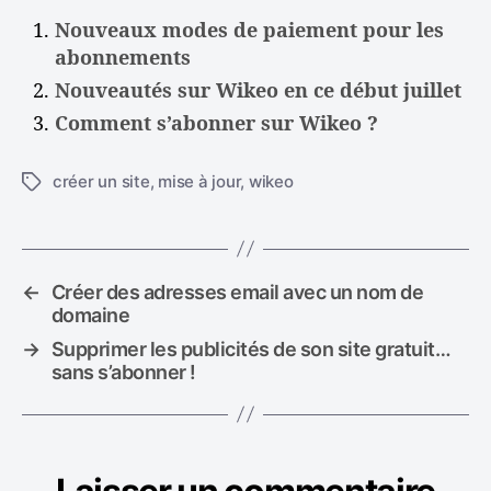
Nouveaux modes de paiement pour les
abonnements
Nouveautés sur Wikeo en ce début juillet
Comment s’abonner sur Wikeo ?
créer un site
,
mise à jour
,
wikeo
É
t
i
q
u
←
Créer des adresses email avec un nom de
e
domaine
t
→
Supprimer les publicités de son site gratuit…
t
sans s’abonner !
e
s