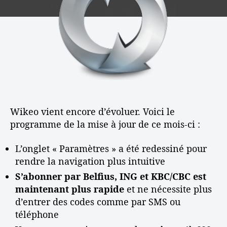
l
a
n
à
’
r
e
j
a
t
t
o
r
i
a
u
t
c
v
r
i
l
e
d
c
e
c
e
l
W
m
e
i
a
k
i
Wikeo vient encore d’évoluer. Voici le
e
programme de la mise à jour de ce mois-ci :
o
:
A
L’onglet « Paramètres » a été redessiné pour
s
rendre la navigation plus intuitive
t
S’abonner par Belfius, ING et KBC/CBC est
u
maintenant plus rapide
et ne nécessite plus
c
d’entrer des codes comme par SMS ou
e
téléphone
s
e