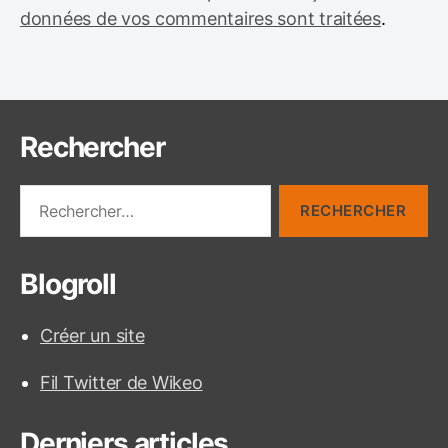
données de vos commentaires sont traitées
.
Rechercher
R
e
c
h
Blogroll
e
r
c
Créer un site
h
e
Fil Twitter de Wikeo
r
:
Derniers articles