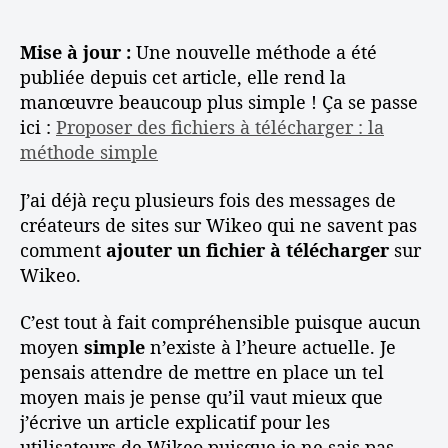
t
é
c
c
Mise à jour :
Une nouvelle méthode a été
o
h
publiée depuis cet article, elle rend la
n
a
manœuvre beaucoup plus simple ! Ça se passe
s
r
ici :
Proposer des fichiers à télécharger : la
e
g
méthode simple
i
e
l
r
s
s
J’ai déjà reçu plusieurs fois des messages de
u
créateurs de sites sur Wikeo qui ne savent pas
r
comment
ajouter un fichier à télécharger
sur
u
Wikeo.
n
s
C’est tout à fait compréhensible puisque aucun
i
moyen
simple
n’existe à l’heure actuelle. Je
t
pensais attendre de mettre en place un tel
e
i
moyen mais je pense qu’il vaut mieux que
n
j’écrive un article explicatif pour les
t
utilisateurs de Wikeo puisque je ne sais pas