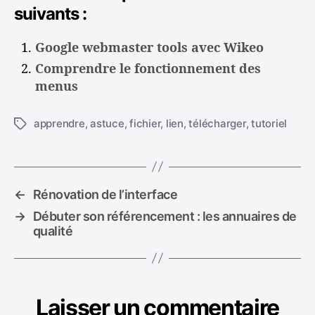
suivants :
Google webmaster tools avec Wikeo
Comprendre le fonctionnement des
menus
apprendre
,
astuce
,
fichier
,
lien
,
télécharger
,
tutoriel
É
t
i
q
u
←
Rénovation de l’interface
e
→
Débuter son référencement : les annuaires de
t
qualité
t
e
s
Laisser un commentaire