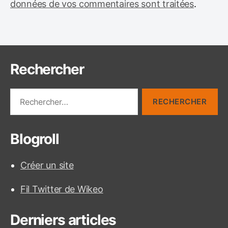
données de vos commentaires sont traitées
.
Rechercher
R
e
c
h
Blogroll
e
r
c
Créer un site
h
e
Fil Twitter de Wikeo
r
:
Derniers articles