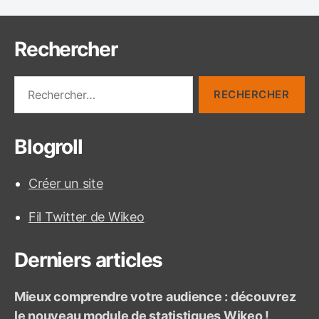
Rechercher
R
e
c
h
Blogroll
e
r
c
Créer un site
h
e
Fil Twitter de Wikeo
r
:
Derniers articles
Mieux comprendre votre audience : découvrez
le nouveau module de statistiques Wikeo !