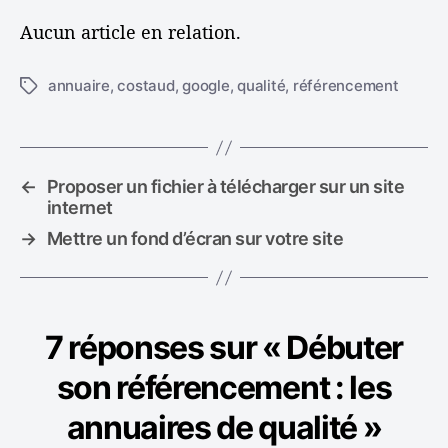
Aucun article en relation.
annuaire
,
costaud
,
google
,
qualité
,
référencement
É
t
i
q
u
←
Proposer un fichier à télécharger sur un site
e
internet
t
→
Mettre un fond d’écran sur votre site
t
e
s
7 réponses sur « Débuter
son référencement : les
annuaires de qualité »