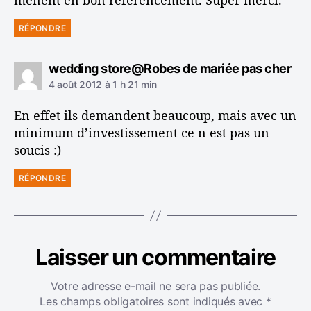
mènent en bon référencement. Super merci.
RÉPONDRE
d
wedding store@Robes de mariée pas cher
i
4 août 2012 à 1 h 21 min
t
En effet ils demandent beaucoup, mais avec un
:
minimum d’investissement ce n est pas un
soucis :)
RÉPONDRE
Laisser un commentaire
Votre adresse e-mail ne sera pas publiée.
Les champs obligatoires sont indiqués avec
*