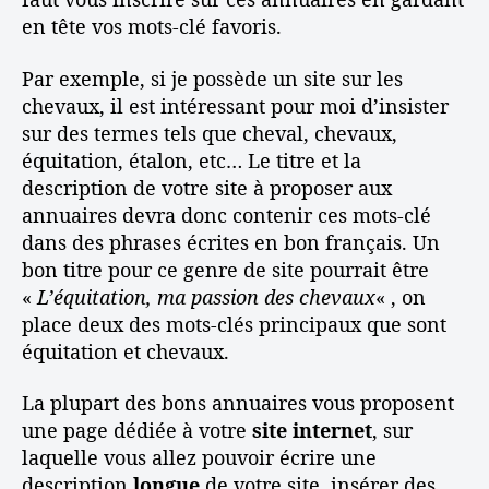
t
n
en tête vos mots-clé favoris.
c
t
o
:
Par exemple, si je possède un site sur les
n
l
chevaux, il est intéressant pour moi d’insister
s
e
sur des termes tels que cheval, chevaux,
e
s
équitation, étalon, etc… Le titre et la
i
a
description de votre site à proposer aux
l
n
s
n
annuaires devra donc contenir ces mots-clé
u
dans des phrases écrites en bon français. Un
a
bon titre pour ce genre de site pourrait être
i
«
L’équitation, ma passion des chevaux
« , on
r
place deux des mots-clés principaux que sont
e
équitation et chevaux.
s
d
La plupart des bons annuaires vous proposent
e
une page dédiée à votre
site internet
q
, sur
u
laquelle vous allez pouvoir écrire une
a
description
longue
de votre site, insérer des