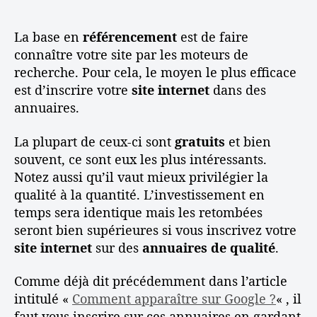
n
D
r
e
e
é
d
l
t
b
La base en
référencement
est de faire
e
’
a
u
connaître votre site par les moteurs de
l
a
v
t
recherche. Pour cela, le moyen le plus efficace
’
r
e
e
est d’inscrire votre
site internet
dans des
a
t
c
r
annuaires.
r
i
W
s
t
c
i
o
i
l
La plupart de ceux-ci sont
gratuits
et bien
k
n
c
e
souvent, ce sont eux les plus intéressants.
e
r
l
o
é
Notez aussi qu’il vaut mieux privilégier la
e
:
f
qualité à la quantité. L’investissement en
A
é
temps sera identique mais les retombées
s
r
seront bien supérieures si vous inscrivez votre
t
e
site internet
sur des
annuaires de qualité
.
u
n
c
c
Comme déjà dit précédemment dans l’article
e
e
intitulé «
Comment apparaître sur Google ?
« , il
s
m
e
e
faut vous inscrire sur ces annuaires en gardant