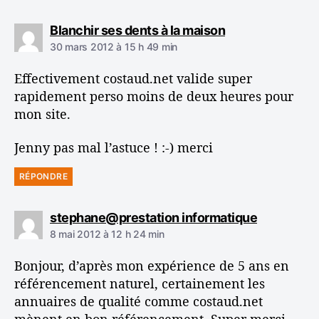
d
Blanchir ses dents à la maison
i
30 mars 2012 à 15 h 49 min
t
Effectivement costaud.net valide super
:
rapidement perso moins de deux heures pour
mon site.
Jenny pas mal l’astuce ! :-) merci
RÉPONDRE
d
stephane@prestation informatique
i
8 mai 2012 à 12 h 24 min
t
Bonjour, d’après mon expérience de 5 ans en
:
référencement naturel, certainement les
annuaires de qualité comme costaud.net