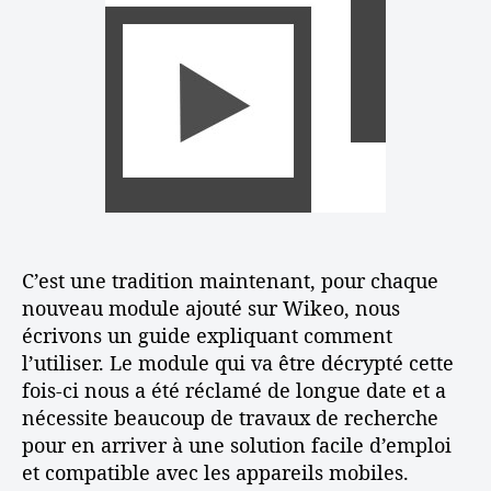
d
d
l
e
e
e
’
o
d
l
a
’
’
r
u
a
t
t
r
i
i
t
c
l
i
l
i
c
e
s
l
a
e
t
C’est une tradition maintenant, pour chaque
i
nouveau module ajouté sur Wikeo, nous
o
écrivons un guide expliquant comment
n
l’utiliser. Le module qui va être décrypté cette
d
fois-ci nous a été réclamé de longue date et a
u
nécessite beaucoup de travaux de recherche
m
pour en arriver à une solution facile d’emploi
o
d
et compatible avec les appareils mobiles.
u