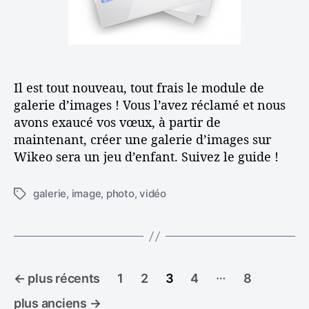
i
l
a
c
e
l
l
e
e
r
i
Il est tout nouveau, tout frais le module de
e
d
galerie d’images ! Vous l’avez réclamé et nous
’
avons exaucé vos vœux, à partir de
i
maintenant, créer une galerie d’images sur
m
Wikeo sera un jeu d’enfant. Suivez le guide !
a
g
galerie
,
image
,
photo
,
vidéo
e
É
s
t
i
q
u
P
e
…
←
plus récents
1
2
3
4
8
t
a
t
plus anciens
→