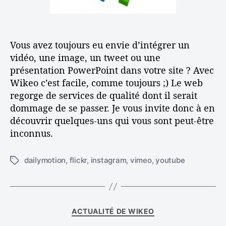
i
l
l
e
e
m
Vous avez toujours eu envie d’intégrer un
e
n
vidéo, une image, un tweet ou une
t
présentation PowerPoint dans votre site ? Avec
d
Wikeo c’est facile, comme toujours ;) Le web
e
regorge de services de qualité dont il serait
s
dommage de se passer. Je vous invite donc à en
é
découvrir quelques-uns qui vous sont peut-être
l
inconnus.
é
m
e
dailymotion
,
flickr
,
instagram
,
vimeo
,
youtube
É
n
t
t
i
s
q
e
u
C
x
ACTUALITÉ DE WIKEO
e
a
t