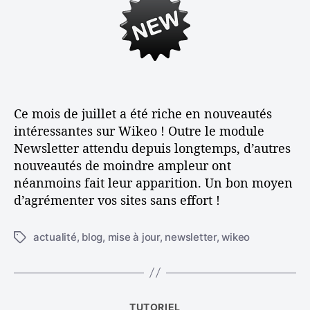
u
d
s
u
r
e
t
v
d
l
e
u
e
’
a
l
a
c
u
’
r
t
a
t
e
é
r
i
Ce mois de juillet a été riche en nouveautés
s
t
c
intéressantes sur Wikeo ! Outre le module
s
d
i
l
Newsletter attendu depuis longtemps, d’autres
e
c
e
e
nouveautés de moindre ampleur ont
j
l
néanmoins fait leur apparition. Un bon moyen
u
e
t
i
d’agrémenter vos sites sans effort !
l
c
l
actualité
,
blog
,
mise à jour
,
newsletter
,
wikeo
É
e
o
t
t
i
n
q
u
s
C
TUTORIEL