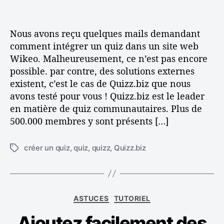
o
u
r
Nous avons reçu quelques mails demandant
v
comment intégrer un quiz dans un site web
o
t
Wikeo. Malheureusement, ce n’est pas encore
r
possible. par contre, des solutions externes
e
existent, c’est le cas de Quizz.biz que nous
s
avons testé pour vous ! Quizz.biz est le leader
i
en matière de quiz communautaires. Plus de
t
500.000 membres y sont présents […]
e
w
e
créer un quiz
,
quiz
,
quizz
,
Quizz.biz
É
b
t
e
i
t
q
p
u
C
ASTUCES
TUTORIEL
l
e
a
u
t
Ajoutez facilement des
t
s