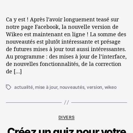
a
t
l
r
i
e
t
c
v
Ca y est ! Après l’avoir longuement teasé sur
i
l
e
notre page Facebook, la nouvelle version de
c
e
r
Wikeo est maintenant en ligne ! La somme des
l
s
e
nouveautés est plutôt intéressante et présage
i
de futures mises à jour tout aussi intéressantes.
o
n
Au programme : des mises à jour de l’interface,
d
de nouvelles fonctionnalités, de la correction
e
de […]
W
i
actualité
,
mise à jour
,
nouveautés
,
version
,
wikeo
É
k
t
e
i
o
q
!
u
C
DIVERS
e
a
t
Créez un quiz pour votre
t