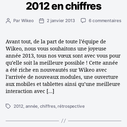
t
2012 en chiffres
t
e
t
é
r
e
g
n
s
s
Par
Wikeo
2 janvier 2013
6 commentaires
A
D
o
e
u
u
a
r
s
r
t
t
i
d
2
e
e
e
Avant tout, de la part de toute l’équipe de
a
0
u
d
s
Wikeo, nous vous souhaitons une joyeuse
n
1
r
e
s
année 2013, tous nos vœux sont avec vous pour
2
d
l
v
qu’elle soit la meilleure possible ! Cette année
e
e
’
o
a été riche en nouveautés sur Wikeo avec
n
l
a
s
l’arrivée de nouveaux modules, une ouverture
c
’
r
p
h
aux mobiles et tablettes ainsi qu’une meilleure
a
t
a
i
r
i
interaction avec […]
g
f
t
c
e
f
i
l
s
2012
,
année
,
chiffres
,
rétrospective
É
r
c
e
t
e
l
i
s
e
q