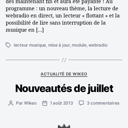
dès maintenant fin et aura été payante ! Au
i
v
programme : un nouveau thème, la lecture de
q
webradio en direct, un lecteur « flottant » et la
e
u
possibilité de lire sans interruption de la
e
musique en […]
c
W
lecteur musique
,
mise à jour
,
module
,
webradio
É
t
i
i
q
k
u
C
ACTUALITÉ DE WIKEO
e
e
a
t
Nouveautés de juillet
t
o
t
é
e
g
:
s
s
Par
Wikeo
1 août 2013
3 commentaires
A
D
o
u
u
a
r
A
r
t
t
i
N
e
e
e
s
o