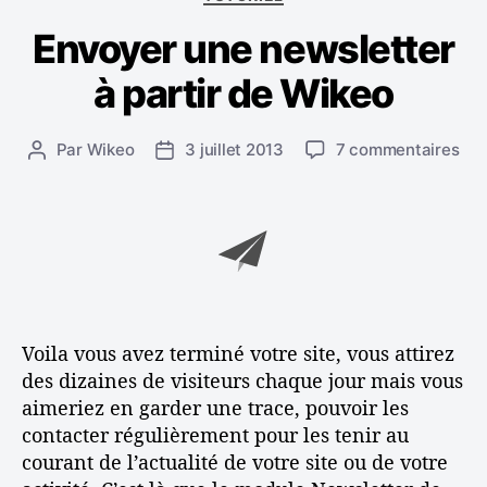
e
a
t
e
Envoyer une newsletter
t
t
é
i
e
à partir de Wikeo
g
s
o
l
r
s
Par
Wikeo
3 juillet 2013
7 commentaires
A
D
i
s
u
u
a
e
r
t
t
s
E
e
e
n
u
d
v
r
e
o
d
l
y
e
’
e
l
a
Voila vous avez terminé votre site, vous attirez
r
’
r
des dizaines de visiteurs chaque jour mais vous
u
a
t
aimeriez en garder une trace, pouvoir les
n
r
i
contacter régulièrement pour les tenir au
e
t
c
courant de l’actualité de votre site ou de votre
n
i
l
e
c
e