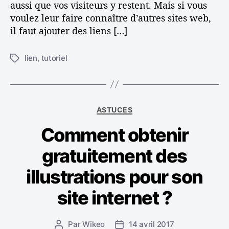
aussi que vos visiteurs y restent. Mais si vous
t
i
voulez leur faire connaître d’autres sites web,
c
t
il faut ajouter des liens […]
o
e
n
e
s
x
lien
,
tutoriel
É
e
t
t
i
e
i
l
r
q
s
n
u
C
ASTUCES
e
e
a
t
Comment obtenir
t
t
é
e
gratuitement des
g
s
o
illustrations pour son
r
i
site internet ?
e
s
Par
Wikeo
14 avril 2017
A
D