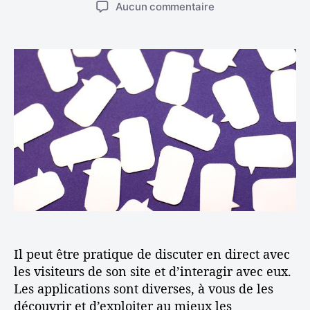
u
a
e
s
Aucun commentaire
v
t
t
s
u
e
e
e
r
a
u
d
C
u
r
e
r
c
d
l
é
h
e
’
e
e
l
a
r
v
’
r
u
a
a
t
n
l
r
i
e
d
t
c
s
e
i
l
p
b
c
e
a
a
l
c
t
e
e
a
d
Il peut être pratique de discuter en direct avec
i
e
l
les visiteurs de son site et d’interagir avec eux.
d
l
Les applications sont diverses, à vous de les
i
e
découvrir et d’exploiter au mieux les