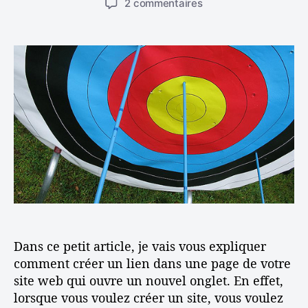
e
n
s
2 commentaires
t
t
s
e
u
e
e
t
r
u
d
a
C
r
e
v
r
d
l
e
é
e
’
c
e
l
a
W
r
’
r
i
u
a
t
k
n
r
i
e
l
t
c
o
i
i
l
:
e
c
e
A
n
l
s
v
e
t
e
Dans ce petit article, je vais vous expliquer
u
r
c
s
comment créer un lien dans une page de votre
e
u
site web qui ouvre un nouvel onglet. En effet,
s
n
lorsque vous voulez créer un site, vous voulez
e
s