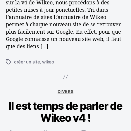
sur la v4 de Wikeo, nous procédons à des
a
n
petites mises à jour ponctuelles. Tri dans
t
e
l’annuaire de sites L’annuaire de Wikeo
i
t
permet à chaque nouveau site de se retrouver
f
?
e
plus facilement sur Google. En effet, pour que
t
Google connaisse un nouveau site web, il faut
t
que des liens […]
r
i
créer un site
,
wikeo
É
d
t
a
i
n
q
s
u
l
C
DIVERS
e
’
a
t
a
Il est temps de parler de
t
t
n
é
e
n
Wikeo v4 !
g
s
u
o
a
r