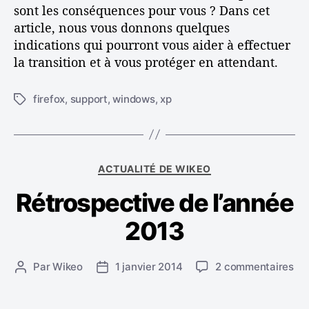
sont les conséquences pour vous ? Dans cet
d
article, nous vous donnons quelques
o
indications qui pourront vous aider à effectuer
w
s
la transition et à vous protéger en attendant.
X
P
firefox
,
support
,
windows
,
xp
É
,
t
q
i
u
q
’
u
e
C
ACTUALITÉ DE WIKEO
e
s
a
t
Rétrospective de l’année
t
t
t
-
é
e
2013
c
g
s
e
o
q
r
s
Par
Wikeo
1 janvier 2014
2 commentaires
A
D
u
i
u
u
a
e
e
r
t
t
c
s