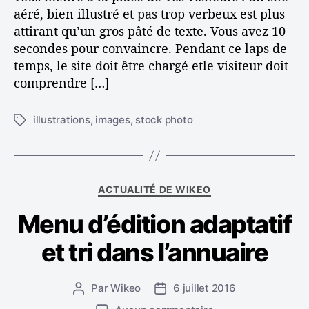
t
aéré, bien illustré et pas trop verbeux est plus
u
attirant qu’un gros pâté de texte. Vous avez 10
i
secondes pour convaincre. Pendant ce laps de
t
temps, le site doit être chargé etle visiteur doit
e
comprendre […]
m
e
n
illustrations
,
images
,
stock photo
É
t
t
d
i
e
q
s
u
C
ACTUALITÉ DE WIKEO
i
e
a
l
t
Menu d’édition adaptatif
t
l
t
é
u
e
et tri dans l’annuaire
g
s
s
o
t
r
r
Par
Wikeo
6 juillet 2016
A
D
i
a
u
a
e