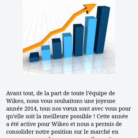
R
e
e
e
é
u
d
l
t
r
e
a
r
d
l
s
o
e
’
i
s
l
a
g
p
’
r
n
e
a
t
i
c
r
i
f
t
t
c
i
i
i
l
e
v
c
e
p
e
l
o
d
e
u
Avant tout, de la part de toute l’équipe de
e
r
Wikeo, nous vous souhaitons une joyeuse
l
v
année 2014, tous nos vœux sont avec vous pour
’
o
qu’elle soit la meilleure possible ! Cette année
a
u
a été active pour Wikeo et nous a permis de
n
s
n
consolider notre position sur le marché en
?
é