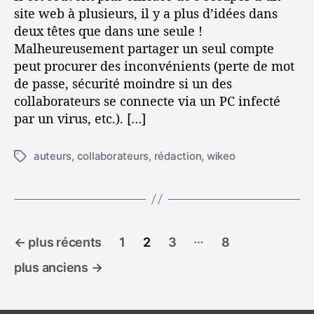
r
site web à plusieurs, il y a plus d’idées dans
s
deux têtes que dans une seule !
Malheureusement partager un seul compte
peut procurer des inconvénients (perte de mot
de passe, sécurité moindre si un des
collaborateurs se connecte via un PC infecté
par un virus, etc.). […]
auteurs
,
collaborateurs
,
rédaction
,
wikeo
É
t
i
q
u
P
e
…
←
plus récents
1
2
3
8
t
a
t
plus anciens
→
e
g
s