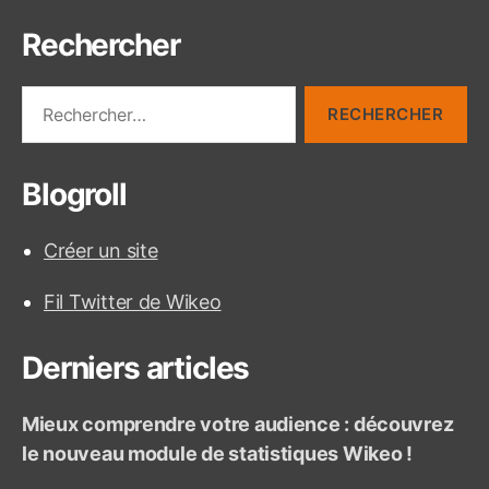
i
Rechercher
n
a
R
e
t
c
h
i
Blogroll
e
r
o
c
Créer un site
h
n
e
Fil Twitter de Wikeo
r
d
:
e
Derniers articles
s
Mieux comprendre votre audience : découvrez
p
le nouveau module de statistiques Wikeo !