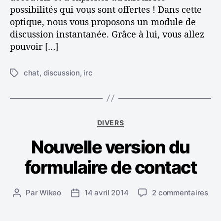
s
s
possibilités qui vous sont offertes ! Dans cette
c
u
optique, nous vous proposons un module de
u
r
discussion instantanée. Grâce à lui, vous allez
s
I
s
pouvoir […]
n
i
t
o
e
chat
,
discussion
,
irc
É
n
r
t
s
n
i
u
e
q
r
t
u
s
C
DIVERS
e
o
a
t
Nouvelle version du
n
t
t
s
é
e
formulaire de contact
i
g
s
t
o
e
r
s
Par
Wikeo
14 avril 2014
2 commentaires
A
D
i
u
u
a
e
r
t
t
s