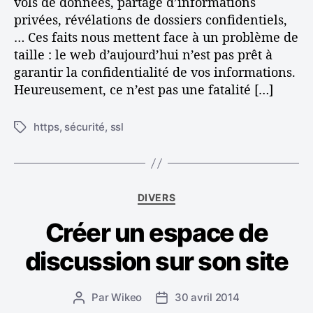
vols de données, partage d’informations
o
privées, révélations de dossiers confidentiels,
n
… Ces faits nous mettent face à un problème de
f
taille : le web d’aujourd’hui n’est pas prêt à
i
garantir la confidentialité de vos informations.
d
Heureusement, ce n’est pas une fatalité […]
e
n
t
https
,
sécurité
,
ssl
É
i
t
a
i
l
q
i
u
C
DIVERS
t
e
a
é
t
Créer un espace de
t
:
t
é
l
e
discussion sur son site
g
e
s
o
n
r
o
Par
Wikeo
30 avril 2014
A
D
i
u