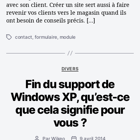
avec son client. Créer un site sert aussi à faire
u
revenir vos clients vers le magasin quand ils
l
ont besoin de conseils précis. […]
a
i
r
contact
,
formulaire
,
module
É
e
t
d
i
e
q
c
u
C
o
DIVERS
e
a
n
t
Fin du support de
t
t
t
é
a
e
Windows XP, qu’est-ce
g
c
s
o
t
que cela signifie pour
r
i
vous ?
e
s
Par
Wikeo
9 avril 2014
A
D