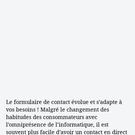
N
e
e
o
u
d
u
r
e
v
d
l
e
e
’
l
l
a
l
’
r
e
a
t
v
r
i
e
t
c
r
i
l
s
c
e
i
l
o
e
n
Le formulaire de contact évolue et s’adapte à
d
u
vos besoins ! Malgré le changement des
f
habitudes des consommateurs avec
o
l’omniprésence de l’informatique, il est
r
souvent plus facile d’avoir un contact en direct
m