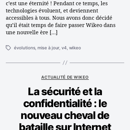
c’est une éternité ! Pendant ce temps, les
d
technologies évoluent, et deviennent
e
accessibles à tous. Nous avons donc décidé
W
qu’il était temps de faire passer Wikeo dans
i
k
une nouvelle ère […]
e
o
évolutions
,
mise à jour
,
v4
,
wikeo
É
v
t
4
i
!
q
u
C
ACTUALITÉ DE WIKEO
e
a
t
La sécurité et la
t
t
é
e
confidentialité : le
g
s
o
nouveau cheval de
r
i
bataille sur Internet
e