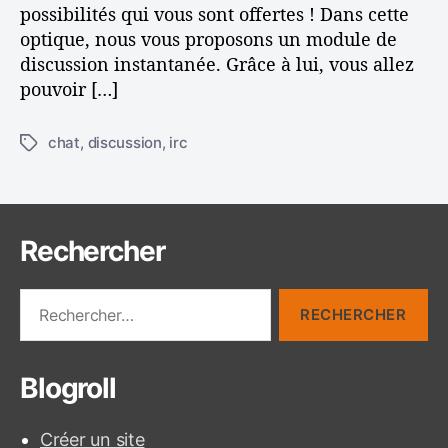
possibilités qui vous sont offertes ! Dans cette
t
c
optique, nous vous proposons un module de
c
u
discussion instantanée. Grâce à lui, vous allez
o
s
n
s
pouvoir […]
s
i
e
o
chat
,
discussion
,
irc
É
i
n
t
l
s
i
s
u
q
r
u
s
Rechercher
e
o
t
n
R
t
s
e
e
i
c
s
t
h
e
Blogroll
e
r
c
Créer un site
h