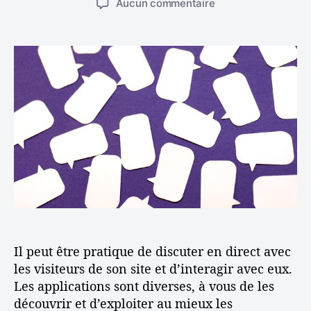
e
n
s
Aucun commentaire
t
t
s
e
u
e
e
t
r
u
d
a
C
r
e
v
r
d
l
e
é
e
’
c
e
l
a
W
r
’
r
i
u
a
t
k
n
r
i
e
e
t
c
o
s
i
l
:
p
c
e
A
a
l
s
c
e
t
e
u
d
Il peut être pratique de discuter en direct avec
c
e
les visiteurs de son site et d’interagir avec eux.
e
d
Les applications sont diverses, à vous de les
s
i
découvrir et d’exploiter au mieux les
e
s