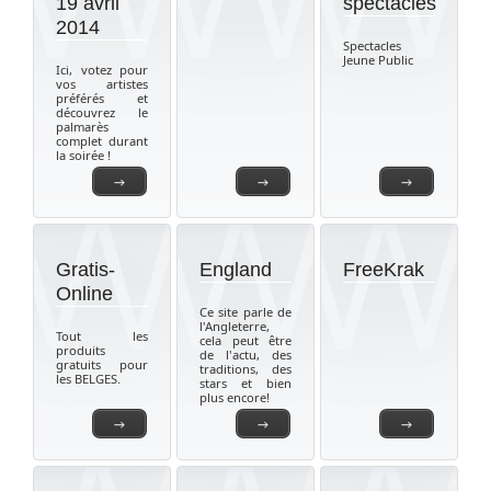
19 avril
spectacles
2014
Spectacles
Jeune Public
Ici, votez pour
vos artistes
préférés et
découvrez le
palmarès
complet durant
la soirée !
→
→
→
Gratis-
England
FreeKrak
Online
Ce site parle de
l'Angleterre,
Tout les
cela peut être
produits
de l'actu, des
gratuits pour
traditions, des
les BELGES.
stars et bien
plus encore!
→
→
→