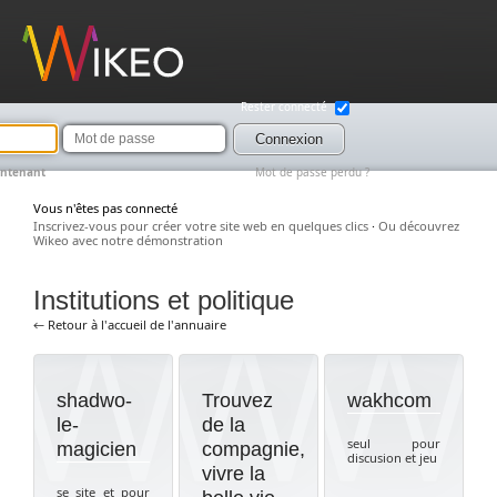
Wikeo
Rester connecté
Mot
de
Connexion
passe
intenant
Mot de passe perdu ?
Vous n'êtes pas connecté
Inscrivez-vous pour créer votre site web en quelques clics
·
Ou découvrez
Wikeo avec notre démonstration
Institutions et politique
← Retour à l'accueil de l'annuaire
shadwo-
Trouvez
wakhcom
le-
de la
seul pour
magicien
compagnie,
discusion et jeu
vivre la
se site et pour