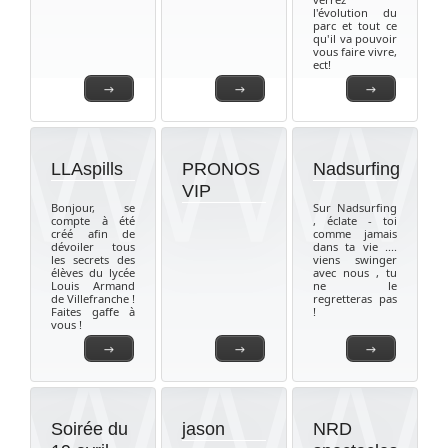
l'évolution du
parc et tout ce
qu'il va pouvoir
vous faire vivre,
ect!
→
→
→
LLAspills
PRONOS
Nadsurfing
VIP
Bonjour, se
Sur Nadsurfing
compte à été
, éclate - toi
créé afin de
comme jamais
dévoiler tous
dans ta vie ....
les secrets des
viens swinger
élèves du lycée
avec nous , tu
Louis Armand
ne le
de Villefranche !
regretteras pas
Faites gaffe à
!
vous !
→
→
→
Soirée du
jason
NRD