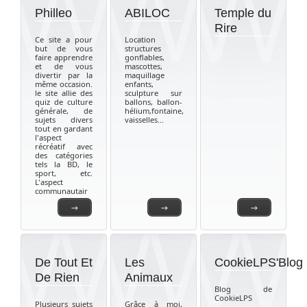
Philleo
ABILOC
Temple du
Rire
Ce site a pour
Location
but de vous
structures
faire apprendre
gonflables,
et de vous
mascottes,
divertir par la
maquillage
même occasion.
enfants,
le site allie des
sculpture sur
quiz de culture
ballons, ballon-
générale, de
hélium,fontaine,
sujets divers
vaisselles...
tout en gardant
l'aspect
récréatif avec
des catégories
tels la BD, le
sport, etc.
L'aspect
communautair
→
→
→
De Tout Et
Les
CookieLPS'Blog
De Rien
Animaux
Blog de
CookieLPS
Plusieurs sujets
Grâce à moi,