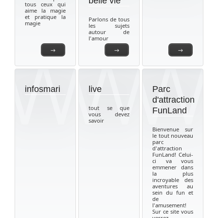
belle vie
tous ceux qui
aime la magie
et pratique la
Parlons de tous
magie
les sujets
autour de
l'amour
→
→
→
infosmari
live
Parc
d'attraction
tout se que
FunLand
vous devez
savoir
Bienvenue sur
le tout nouveau
parc
d'attraction
FunLand! Celui-
ci va vous
emmener dans
la plus
incroyable des
aventures au
sein du fun et
de
l'amusement!
Sur ce site vous
verrez