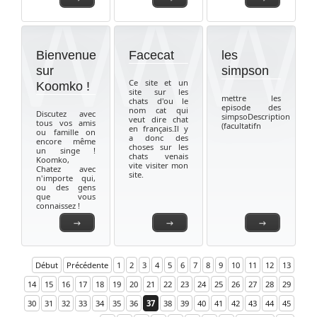
Bienvenue
Facecat
les
sur
simpson
Ce site et un
Koomko !
site sur les
mettre les
chats d'ou le
episode des
nom cat qui
Discutez avec
simpsoDescription
veut dire chat
tous vos amis
(facultatifn
en français.Il y
ou famille on
a donc des
encore même
choses sur les
un singe !
chats venais
Koomko,
vite visiter mon
Chatez avec
site.
n'importe qui,
ou des gens
que vous
connaissez !
→
→
→
Début
Précédente
1
2
3
4
5
6
7
8
9
10
11
12
13
14
15
16
17
18
19
20
21
22
23
24
25
26
27
28
29
30
31
32
33
34
35
36
37
38
39
40
41
42
43
44
45