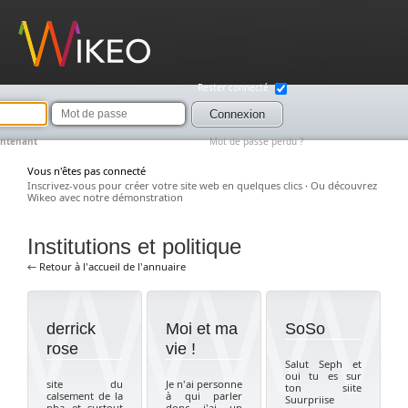
Wikeo
Rester connecté
Mot
de
Connexion
passe
intenant
Mot de passe perdu ?
Vous n'êtes pas connecté
Inscrivez-vous pour créer votre site web en quelques clics
·
Ou découvrez
Wikeo avec notre démonstration
Institutions et politique
← Retour à l'accueil de l'annuaire
derrick
Moi et ma
SoSo
rose
vie !
Salut Seph et
oui tu es sur
site du
Je n'ai personne
ton siite
calsement de la
à qui parler
Suurpriise
nba et surtout
donc j'ai un