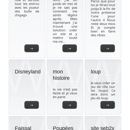
Parce que pour
tout les entrvu
poids en moi et
toi je ferais tout
avec les joueur
je ne sais pas
jusqu'à la fin de
des bulle de
comment me
notre présence
chigago
sentir légère
l'une pour
après. Mais
l'autre il Nous
maintenant j'ai
reste deux mois
trouvé une
Et je compte
solution: créer
bien en faire
un site et y
des rêves
mettre toute
ma vie...
→
→
→
Disneyland
mon
loup
histoire
Je veux créer un
jeu de rôle (sur
la vie n'est pas
les loups) Ce
facile et je veux
sera donc un
en parle
jeu de loup.
→
→
→
Faissal
Poupées
site seb2x