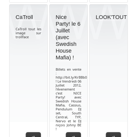
CaTroll
Nice
LOOK'TOUT
Party! le 6
CaTroll tout les
Juillet
image sur
(avec
trollface
Swedish
House
Mafia) !
Billets en vente
:
http://bit.ly/KrBBb0
! Le Vendredi 06
Juillet 2012,
l'évenement
c'est NICE
Party! avec
Swedish House
Mafia, Cassius,
Pendulum DJ
set, South
Central, TYP,
Nervo et le DJ
niçois Johny BE
!
→
→
→