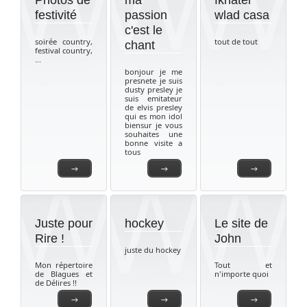
Photos de
ma
fkhater
festivité
passion
wlad casa
c'est le
soirée country,
tout de tout
chant
festival country,
...
bonjour je me
presnete je suis
dusty presley je
suis emitateur
de elvis presley
qui es mon idol
biensur je vous
souhaites une
bonne visite a
tous
→
→
→
Juste pour
hockey
Le site de
Rire !
John
juste du hockey
Mon répertoire
Tout et
de Blagues et
n'importe quoi
de Délires !!
→
→
→