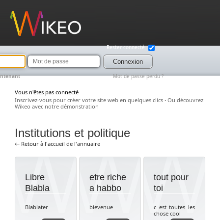
Wikeo
Rester connecté
Mot
de
Connexion
passe
intenant
Mot de passe perdu ?
Vous n'êtes pas connecté
Inscrivez-vous pour créer votre site web en quelques clics
·
Ou découvrez
Wikeo avec notre démonstration
Institutions et politique
← Retour à l'accueil de l'annuaire
Libre
etre riche
tout pour
Blabla
a habbo
toi
Blablater
bievenue
c est toutes les
chose cool