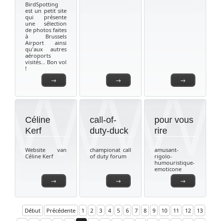
BirdSpotting
est un petit site
qui présente
une sélection
de photos faites
à Brussels
Airport ainsi
qu'aux autres
aéroports
visités... Bon vol
!
→
→
→
Céline
call-of-
pour vous
Kerf
duty-duck
rire
Website van
championat call
amusant-
Céline Kerf
of duty forum
rigolo-
humouristique-
emoticone
→
→
→
Début
Précédente
1
2
3
4
5
6
7
8
9
10
11
12
13