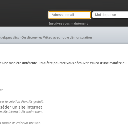
Adresse
Mot
email
de
passe
Inscrivez-vous maintenant
uelques clics
·
Ou découvrez Wikeo avec notre démonstration
o d'une manière différente. Peut-être pourrez-vous découvrir Wikeo d'une manière qui
it.
r la création d'un site gratuit.
séder un site internet
un site internet dès maintenant.
s simple de créer un site web.