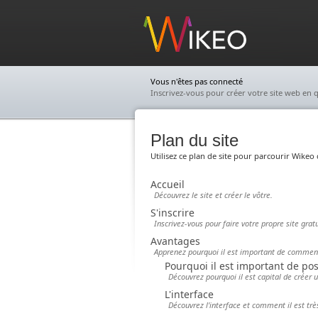
Wikeo
Vous n'êtes pas connecté
Inscrivez-vous pour créer votre site web en q
Plan du site
Utilisez ce plan de site pour parcourir Wike
Accueil
Découvrez le site et créer le vôtre.
S'inscrire
Inscrivez-vous pour faire votre propre site gratu
Avantages
Apprenez pourquoi il est important de commence
Pourquoi il est important de pos
Découvrez pourquoi il est capital de créer 
L'interface
Découvrez l'interface et comment il est trè