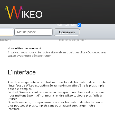
Wikeo
Rester connecté
Mot
de
Connexion
passe
intenant
Mot de passe perdu ?
Vous n'êtes pas connecté
Inscrivez-vous pour créer votre site web en quelques clics
·
Ou découvrez
Wikeo avec notre démonstration
L'interface
Afin de vous garantir un confort maximal lors de la création de votre site,
l'interface de Wikeo est optimisée au maximum afin d'être le plus simple
possible d'emploi.
En effet, Wikeo se veut accessible au plus grand nombre, c'est pourquoi
nous mettons à point d'honneur à rendre Wikeo toujours plus facile à
utiliser.
De cette manière, nous pouvons proposer la création de sites toujours
plus poussés et plus complets sans pour autant surcharger notre
interface