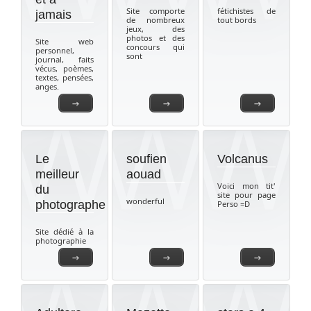
Site comporte
fétichistes de
jamais
de nombreux
tout bords
jeux, des
photos et des
Site web
concours qui
personnel,
sont
journal, faits
vécus, poèmes,
textes, pensées,
anges.
→
→
→
Le
soufien
Volcanus
meilleur
aouad
Voici mon tit'
du
site pour page
wonderful
photographe
Perso =D
Site dédié à la
photographie
→
→
→