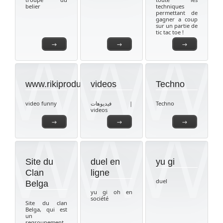
belier
techniques
permettant de
gagner a coup
sur un partie de
tic tac toe !
→
→
→
www.rikiproduction.com
videos
Techno
video funny
فيديوهات |
Techno
videos
→
→
→
Site du
duel en
yu gi
Clan
ligne
duel
Belga
yu gi oh en
société
Site du clan
Belga, qui est
un
regroupement