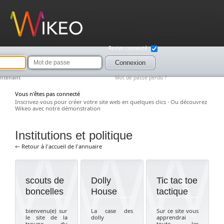
Wikeo
Rester connecté
Mot
de
Connexion
passe
intenant
Mot de passe perdu ?
Vous n'êtes pas connecté
Inscrivez-vous pour créer votre site web en quelques clics
·
Ou découvrez
Wikeo avec notre démonstration
Institutions et politique
← Retour à l'accueil de l'annuaire
scouts de
Dolly
Tic tac toe
boncelles
House
tactique
bienvenu(e) sur
La case des
Sur ce site vous
le site de la
dolly
apprendrai
troupe du
toute les