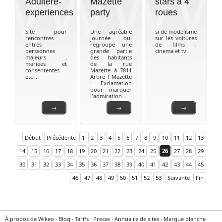
Adultere-
Mazette
stars a 4
experiences
party
roues
Site pour
Une agréable
si de modelisme
rencontres
journée qui
sur les voitures
entres
regroupe une
de films ,
perssonnes
grande partie
cinema et tv
majeurs ,
des habitants
mariees et
de la rue
consententes
Mazette à 7811
etc ...
Arbre ! Mazette
: Exclamation
pour marquer
l'admiration...
→
→
→
Début
Précédente
1
2
3
4
5
6
7
8
9
10
11
12
13
14
15
16
17
18
19
20
21
22
23
24
25
26
27
28
29
30
31
32
33
34
35
36
37
38
39
40
41
42
43
44
45
46
47
48
49
50
51
52
53
Suivante
Fin
À propos de Wikeo
·
Blog
·
Tarifs
·
Presse
·
Annuaire de sites
·
Marque blanche
·