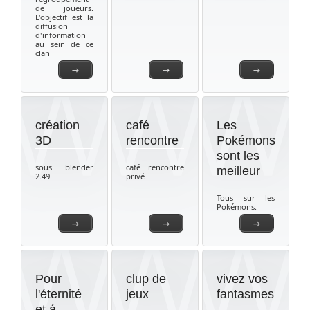
de joueurs.
L'objectif est la
diffusion
d'information
au sein de ce
clan
→
→
→
création
café
Les
3D
rencontre
Pokémons
sont les
sous blender
café rencontre
meilleur
2.49
privé
Tous sur les
Pokémons.
→
→
→
Pour
clup de
vivez vos
l'éternité
jeux
fantasmes
et á