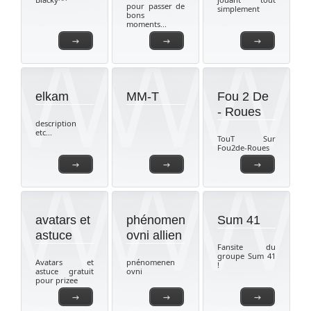
pour passer de
simplement
bons
moments...
→
→
→
elkam
MM-T
Fou 2 De
- Roues
description
etc...
TouT Sur
Fou2de-Roues
→
→
→
avatars et
phénomen
Sum 41
astuce
ovni allien
Fansite du
groupe Sum 41
Avatars et
pnénomenen
!
astuce gratuit
ovni
pour prizee
→
→
→