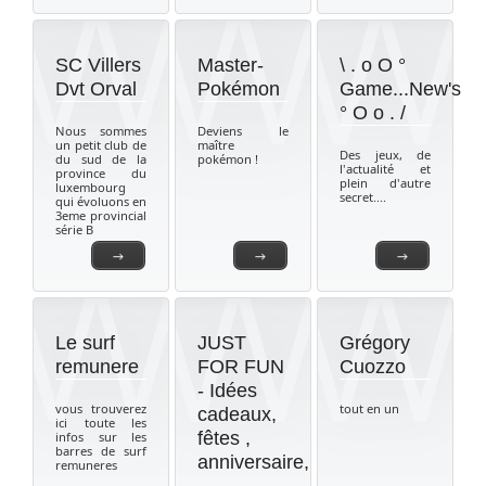
SC Villers
Master-
\ . o O °
Dvt Orval
Pokémon
Game...New's
° O o . /
Nous sommes
Deviens le
un petit club de
maître
Des jeux, de
du sud de la
pokémon !
l'actualité et
province du
plein d'autre
luxembourg
secret....
qui évoluons en
3eme provincial
série B
→
→
→
Le surf
JUST
Grégory
remunere
FOR FUN
Cuozzo
- Idées
vous trouverez
tout en un
cadeaux,
ici toute les
fêtes ,
infos sur les
barres de surf
anniversaire,
remuneres