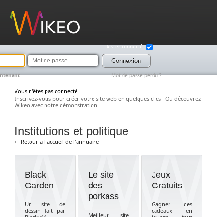
Wikeo
Rester connecté
Mot
de
Connexion
passe
intenant
Mot de passe perdu ?
Vous n'êtes pas connecté
Inscrivez-vous pour créer votre site web en quelques clics
·
Ou découvrez
Wikeo avec notre démonstration
Institutions et politique
← Retour à l'accueil de l'annuaire
Black
Le site
Jeux
Garden
des
Gratuits
porkass
Un site de
Gagner des
dessin fait par
cadeaux en
Meilleur site
Blacky^^
jouant tout