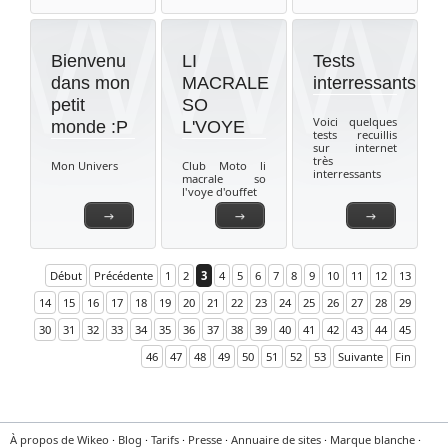
Bienvenu
LI
Tests
dans mon
MACRALE
interressants
petit
SO
Voici quelques
monde :P
L'VOYE
tests recuillis
sur internet
très
Mon Univers
Club Moto li
interressants
macrale so
l'voye d'ouffet
→
→
→
Début
Précédente
1
2
3
4
5
6
7
8
9
10
11
12
13
14
15
16
17
18
19
20
21
22
23
24
25
26
27
28
29
30
31
32
33
34
35
36
37
38
39
40
41
42
43
44
45
46
47
48
49
50
51
52
53
Suivante
Fin
À propos de Wikeo
·
Blog
·
Tarifs
·
Presse
·
Annuaire de sites
·
Marque blanche
·