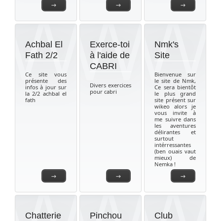
→
→
→
Achbal El
Exerce-toi
Nmk's
Fath 2/2
à l'aide de
Site
CABRI
Ce site vous
Bienvenue sur
présente des
le site de Nmk,
Divers exercices
infos à jour sur
Ce sera bientôt
pour cabri
la 2/2 achbal el
le plus grand
fath
site présent sur
wikeo alors je
vous invite à
me suivre dans
les aventures
délirantes et
surtout
intérressantes
(ben ouais vaut
mieux) de
Nemka !
→
→
→
Chatterie
Pinchou
Club