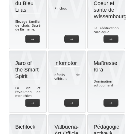
du Bleu
Coeur et
Pinchou
Lilas
sante de
Wissembourg
Elevage familial
de chats Sacré
La rééducation
de Birmanie.
cardiaque
→
→
→
Jaro of
infomotor
Maîtresse
the Smart
Kira
détails de
Spirit
véhicule
Domination
soft ou hard
La vie et
l'évolution de
mon chien
→
→
→
Bichlock
Valbuena-
Pédagogie
Art-Officiel
active à