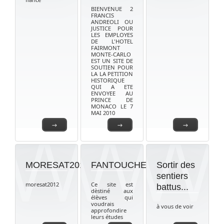
BIENVENUE 2
FRANCIS
ANDREOLI OU
JUSTICE POUR
LES EMPLOYES
DE L'HOTEL
FAIRMONT
MONTE-CARLO
EST UN SITE DE
SOUTIEN POUR
LA LA PETITION
HISTORIQUE
QUI A ETE
ENVOYEE AU
PRINCE DE
MONACO LE 7
MAI 2010
→
→
→
MORESAT2012
FANTOUCHE
Sortir des
sentiers
moresat2012
Ce site est
battus...
dèstiné aux
élèves qui
voudrais
à vous de voir
approfondire
leurs études