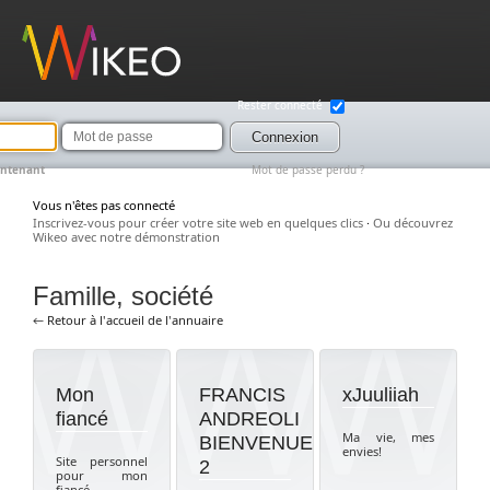
Wikeo
Rester connecté
Mot
de
Connexion
passe
intenant
Mot de passe perdu ?
Vous n'êtes pas connecté
Inscrivez-vous pour créer votre site web en quelques clics
·
Ou découvrez
Wikeo avec notre démonstration
Famille, société
← Retour à l'accueil de l'annuaire
Mon
FRANCIS
xJuuliiah
fiancé
ANDREOLI
Ma vie, mes
BIENVENUE
envies!
Site personnel
2
pour mon
fiancé