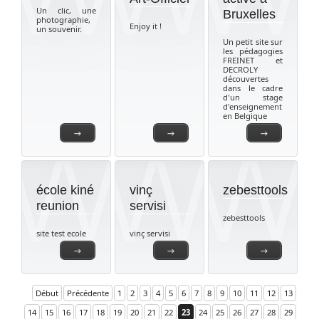
Un clic, une
Bruxelles
photographie,
Enjoy it !
un souvenir.
Un petit site sur
les pédagogies
FREINET et
DECROLY
découvertes
dans le cadre
d'un stage
d'enseignement
en Belgique
→
→
→
école kiné
vinç
zebesttools
reunion
servisi
zebesttools
site test ecole
vinç servisi
→
→
→
Début
Précédente
1
2
3
4
5
6
7
8
9
10
11
12
13
14
15
16
17
18
19
20
21
22
23
24
25
26
27
28
29