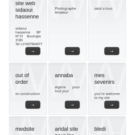
site web
Photographe
salut a tous
sidaoui
Amateur
hassenne
sidaoui
hassenne BP
N°31 Bouhajla
3180
Tel:+21697964977
→
→
→
out of
annaba
mes
order
sevenirs
algerie pour
tout jour
en construction
you're welcome
to my site
→
→
→
medsite
aridal site
bledi