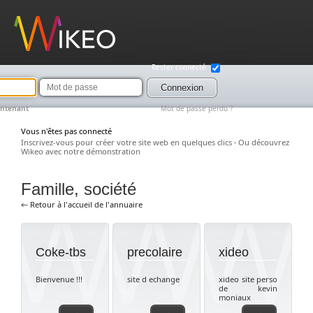
Wikeo
Rester connecté
Mot
de
Connexion
passe
intenant
Mot de passe perdu ?
Vous n'êtes pas connecté
Inscrivez-vous pour créer votre site web en quelques clics
·
Ou découvrez
Wikeo avec notre démonstration
Famille, société
← Retour à l'accueil de l'annuaire
Coke-tbs
precolaire
xideo
Bienvenue !!!
site d echange
xideo site perso
de kevin
moniaux