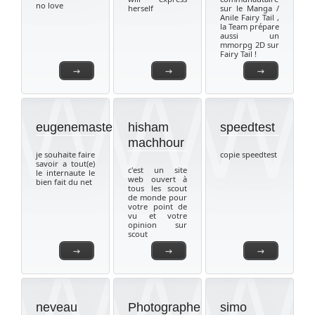
no love
herself
sur le Manga /
Anile Fairy Tail ,
la Team prépare
aussi un
mmorpg 2D sur
Fairy Tail !
→
→
→
eugenemaster
hisham
speedtest
machhour
je souhaite faire
copie speedtest
savoir a tout(e)
c'est un site
le internaute le
web ouvert à
bien fait du net
tous les scout
de monde pour
votre point de
vu et votre
opinion sur
scout
→
→
→
neveau
Photographe
simo