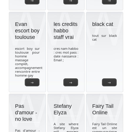
→
→
→
Evan
les credits
black cat
escort boy
habbo
tout sur black
toulouse
staff vrai
cat
escort boy sur
cres nam habbo
toulouse pour
: cres mot pass :
homme
date naissance :
massage
Email ;
complet,
accompagnement
rencontre entre
homme gay
→
→
→
Pas
Stefany
Fairy Tail
d'amour -
Elyza
Online
no love
A site where
Fairy Tail Online
Stefany Elyza
est un site
Pas d'amour -
will express
communautaire