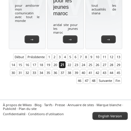
pour les
pour amiliorer
tout les
jeunes
mon
actualités de
maroc
comunicatin
sliana
avec tout le
monde
aridal site pour
les jeunes
maroc
→
→
→
Début
Précédente
1
2
3
4
5
6
7
8
9
10
11
12
13
14
15
16
17
18
19
20
21
22
23
24
25
26
27
28
29
30
31
32
33
34
35
36
37
38
39
40
41
42
43
44
45
46
47
48
Suivante
Fin
À propos de Wikeo
·
Blog
·
Tarifs
·
Presse
·
Annuaire de sites
·
Marque blanche
·
Publicité
·
Plan du site
Confidentialité
·
Conditions d'utilisation
English Version