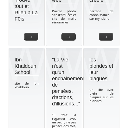
Tr0uve
web
creole
t0ut et
Poème photo
partage de
Riien a La
site d'affiliées et
connaissance
F0is
site de mails
sur my island
rénumérés
. . .
→
→
→
Ibn
"La Vie
les
Khaldoun
n'est
blondes et
School
qu'un
leur
enchainement
blagues
site de ibn
de
khaldoun
un site avec
pensées,
plein de
d'actions,
blagues sur les
blondes
d'illusions..."
"Il faut la
regarder avec
un oeuil, ne pas
penser des fois,