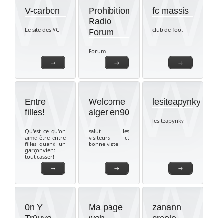
V-carbon
Prohibition
fc massis
Radio
Le site des VC
club de foot
Forum
Forum
→
→
→
Entre
Welcome
lesiteapynky
filles!
algerien90
lesiteapynky
Qu'est ce qu'on
salut les
aime être entre
visiteurs et
filles quand un
bonne viste
garçonvient
tout casser!
→
→
→
0n Y
Ma page
zanann