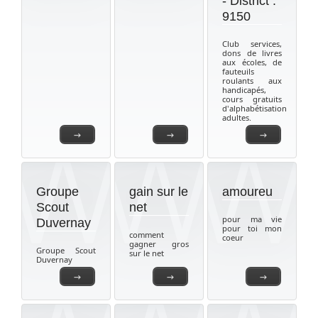
- District :
9150
Club services,
dons de livres
aux écoles, de
fauteuils
roulants aux
handicapés,
cours gratuits
d'alphabétisation
adultes.
→
→
→
Groupe
gain sur le
amoureu
Scout
net
pour ma vie
Duvernay
pour toi mon
comment
coeur
gagner gros
Groupe Scout
sur le net
Duvernay
→
→
→