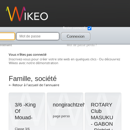
Wikeo
Rester connecté
Mot
de
Connexion
passe
intenant
Mot de passe perdu ?
Vous n'êtes pas connecté
Inscrivez-vous pour créer votre site web en quelques clics
·
Ou découvrez
Wikeo avec notre démonstration
Famille, société
← Retour à l'accueil de l'annuaire
3/6 -King
nongirachtzehc
ROTARY
Of
Club
page perso
Mouad-
MASUKU
- GABON
Classe 3/6