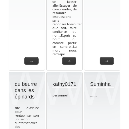
se laisser
aller.Essayer de
comprendre, de
résoudre
lesquestions
sans
réponses.N'écouter
que soit, faire
confiance ou
non...Etpuis au
bout du
compte, partir
en cendre...La
mort nous
rattrape.
→
→
→
du beurre
kathy0171
Suminha
dans les
personnel
........
épinards
site d'astuce
pour
rentabiliser son
utilisation
d'internet,avec
des