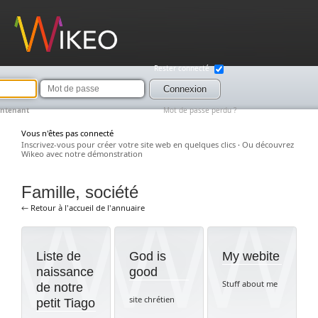
Wikeo
Rester connecté
Mot
de
Connexion
passe
intenant
Mot de passe perdu ?
Vous n'êtes pas connecté
Inscrivez-vous pour créer votre site web en quelques clics
·
Ou découvrez
Wikeo avec notre démonstration
Famille, société
← Retour à l'accueil de l'annuaire
Liste de
God is
My webite
naissance
good
Stuff about me
de notre
site chrétien
petit Tiago