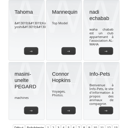
Tahoma
Mannequin
nadi
echabab
&#13019;&#13019;Koko
Top Model
yoshi&#13019;&#13019;
waha chabab
est un club
appartenant à
l'association AL-
WAHA
→
→
→
masini-
Connor
Info-Pets
unelte
Hopkins
Bienvenue à
PEGARD
Info-Pets, le site
Voyages,
d'information à
Photos.
propos des
machines
animaux de
compagnie.
→
→
→
Début
Précédente
1
2
3
4
5
6
7
8
9
10
11
12
13