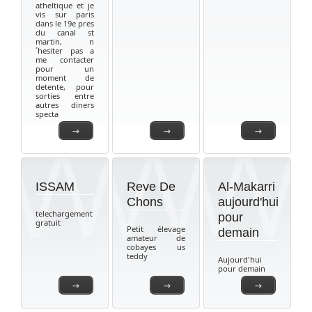
atheltique et je
vis sur paris
dans le 19e pres
du canal st
martin, n
´hesiter pas a
me contacter
pour un
moment de
detente, pour
sorties entre
autres diners
specta
→
→
→
ISSAM
Reve De
Al-Makarri
Chons
aujourd'hui
telechargement
pour
gratuit
Petit élevage
demain
amateur de
cobayes us
teddy
Aujourd'hui
pour demain
→
→
→