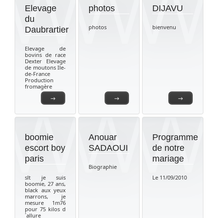
Elevage
photos
DIJAVU
du
photos
bienvenu
Daubrartier
Elevage de
bovins de race
Dexter Elevage
de moutons Ile-
de-France
Production
fromagère
→
→
→
boomie
Anouar
Programme
escort boy
SADAOUI
de notre
paris
mariage
Biographie
slt je suis
Le 11/09/2010
boomie, 27 ans,
black aux yeux
marrons, je
mesure 1m76
pour 75 kilos d
´allure