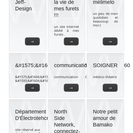
Jeff-
la vie de
mélimelo
Design
mes furets
un peu de mon
!!!
quotidien et
beaucoup de
moi:)
un site internet
dédié à mes
furets .
→
→
→
&#1575;&#1604;&#1587;&#1604;&#1575;&#160
communication
SOIGNER
&#1575;&#1604;&#1587;&#1604;&#1575;&#1605;
communication
médico-théatre
&#1593;&#1604;&#1610;&#1603;&#1605;
→
→
→
Département
North
Notre petit
D'Électrotehcnique
Side
amour de
Network,
Bamako
site réservé aux
connectez-