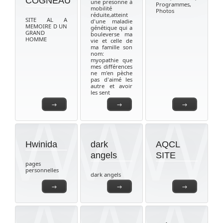
COGNEAU
une presonne à
Programmes,
mobilité
Photos
réduite,atteint
SITE AL A
d'une maladie
MEMOIRE D UN
génétique qui a
GRAND
bouleverse ma
HOMME
vie et celle de
ma famille son
nom:
myopathie que
mes différences
ne m'en pèche
pas d'aimé les
autre et avoir
les sent
→
→
→
Hwinida
dark
AQCL
angels
SITE
pages
personnelles
dark angels
→
→
→