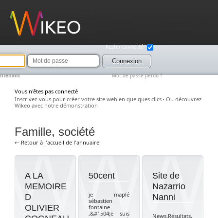
Wikeo
Rester connecté
Mot
de
Connexion
passe
intenant
Mot de passe perdu ?
Vous n'êtes pas connecté
Inscrivez-vous pour créer votre site web en quelques clics
·
Ou découvrez
Wikeo avec notre démonstration
Famille, société
← Retour à l'accueil de l'annuaire
A LA
50cent
Site de
MEMOIRE
Nazarrio
je maplé
D
Nanni
sébastien
OLIVIER
fontaine
,&#1504;e suis
News,Résultats,