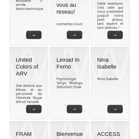
étudiants 3
Cette aventure,
vous au
année
c'est celle qui
électrotechnique
reseau!
nous a emmené
jusqu'à notre
petit amour,
tant espéré et
connectez-vous!
tant attendu !
→
→
→
United
Leinad In
Nina
Colors of
Ferno
Isabelle
ARV
Psychologie
Nina Isabelle
Tango Milango
Site destiné aux
Séduction Essai
élèves et au
personnel de
l'Athénée Royal
Alfred Verwée
→
→
→
FRAM
Bienvenue
ACCESS