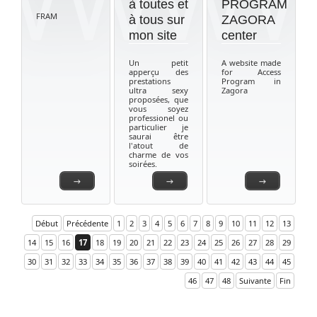
à toutes et
PROGRAM
FRAM
à tous sur
ZAGORA
mon site
center
Un petit
A website made
apperçu des
for Access
prestations
Program in
ultra sexy
Zagora
proposées, que
vous soyez
professionel ou
particulier je
saurai être
l'atout de
charme de vos
soirées.
→
→
→
Début
Précédente
1
2
3
4
5
6
7
8
9
10
11
12
13
14
15
16
17
18
19
20
21
22
23
24
25
26
27
28
29
30
31
32
33
34
35
36
37
38
39
40
41
42
43
44
45
46
47
48
Suivante
Fin