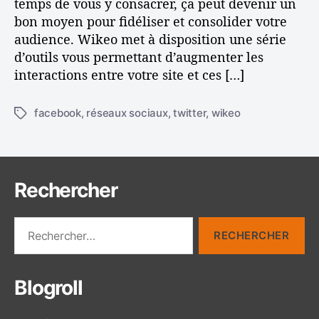
temps de vous y consacrer, ça peut devenir un
t
s
bon moyen pour fidéliser et consolider votre
c
o
audience. Wikeo met à disposition une série
o
c
d’outils vous permettant d’augmenter les
n
i
interactions entre votre site et ces […]
s
a
e
u
i
x
facebook
,
réseaux sociaux
,
twitter
,
wikeo
É
l
à
t
s
1
i
0
q
0
u
Rechercher
6
e
t
R
t
e
e
c
s
h
Blogroll
e
r
c