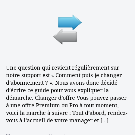
e
n
r
t
t
s
e
C
e
e
t
o
u
d
a
m
r
e
v
m
d
l
e
e
e
’
c
n
l
a
W
t
’
r
i
c
a
t
k
h
r
i
Une question qui revient régulièrement sur
e
a
t
c
o
notre support est « Comment puis-je changer
n
i
l
:
d’abonnement ? ». Nous avons donc décidé
g
c
e
A
d’écrire ce guide pour vous expliquer la
e
l
s
démarche. Changer d’offre Vous pouvez passer
r
e
t
d
à une offre Premium ou Pro à tout moment,
u
’
voici la marche à suivre : Tout d’abord, rendez-
c
a
vous à l’accueil de votre manager et […]
e
b
s
o
e