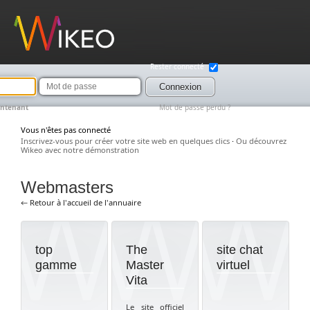
Wikeo
Rester connecté
Mot
de
Connexion
passe
intenant
Mot de passe perdu ?
Vous n'êtes pas connecté
Inscrivez-vous pour créer votre site web en quelques clics
·
Ou découvrez
Wikeo avec notre démonstration
Webmasters
← Retour à l'accueil de l'annuaire
top
The
site chat
gamme
Master
virtuel
Vita
Le site officiel