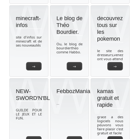
minecraft-
Le blog de
decouvrez
infos
Théo
tous sur
Bourdier.
les
site d'infos sur
pokemon
minecraft et de
Ou, le blog de
ses nouveautés
bourdiertheo
le site des
comme Habbo.
dresseurs,venez
ont vous attend
→
→
→
NEW-
FebbozMania>
kamas
SWORD'N'BLASTERS
gratuit et
...
rapide
GUILDE POUR
LE JEUX ET LE
grace a des
FUN.
logiciels nous
peuvons vous
faire plaisir c'est
gratuit et facile