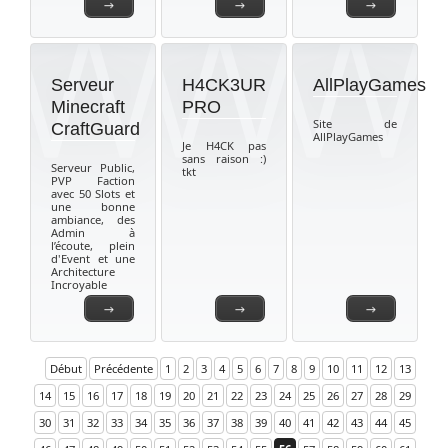
→
→
→
Serveur
H4CK3UR
AllPlayGames
Minecraft
PRO
Site de
CraftGuard
AllPlayGames
Je H4CK pas
sans raison :)
Serveur Public,
tkt
PVP Faction
avec 50 Slots et
une bonne
ambiance, des
Admin à
l’écoute, plein
d'Event et une
Architecture
Incroyable
→
→
→
Début
Précédente
1
2
3
4
5
6
7
8
9
10
11
12
13
14
15
16
17
18
19
20
21
22
23
24
25
26
27
28
29
30
31
32
33
34
35
36
37
38
39
40
41
42
43
44
45