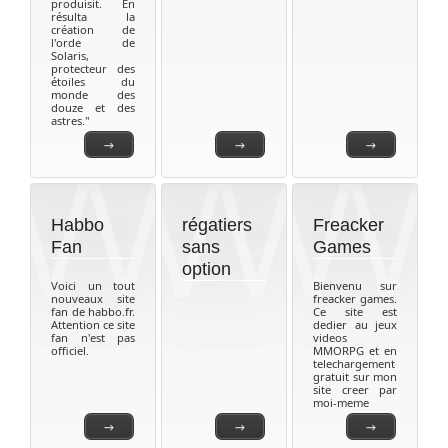
produisit. En
résulta la
création de
l'orde de
Solaris,
protecteur des
étoiles du
monde des
douze et des
astres."
→
→
→
Habbo
régatiers
Freacker
Fan
sans
Games
option
Voici un tout
Bienvenu sur
nouveaux site
freacker games.
fan de habbo.fr.
Ce site est
Attention ce site
dedier au jeux
fan n'est pas
videos
officiel.
MMORPG et en
telechargement
gratuit sur mon
site creer par
moi-meme
→
→
→