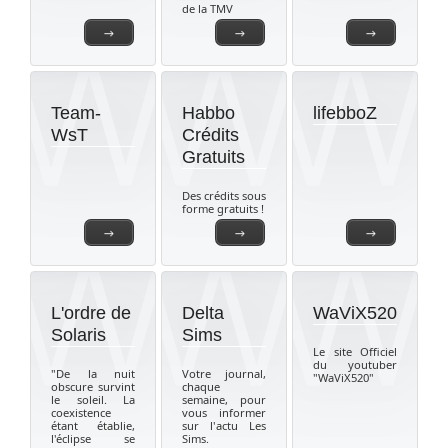
de la TMV
→
→
→
Team-
Habbo
lifebboZ
WsT
Crédits
Gratuits
Des crédits sous
forme gratuits !
→
→
→
L'ordre de
Delta
WaViX520
Solaris
Sims
Le site Officiel
du youtuber
"De la nuit
Votre journal,
"WaViX520"
obscure survint
chaque
le soleil. La
semaine, pour
coexistence
vous informer
étant établie,
sur l'actu Les
l'éclipse se
Sims.