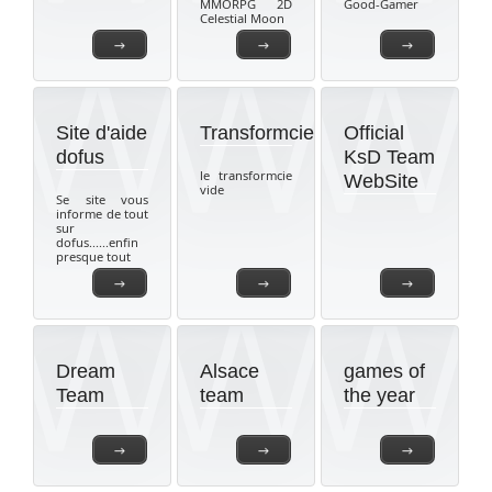
MMORPG 2D
Good-Gamer
Celestial Moon
→
→
→
Site d'aide
Transformcie
Official
dofus
KsD Team
le transformcie
WebSite
vide
Se site vous
informe de tout
sur
dofus......enfin
presque tout
→
→
→
Dream
Alsace
games of
Team
team
the year
→
→
→