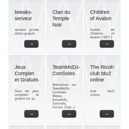
tweaks-
Clan du
Children
serveur
Temple
of Avalon
Noir
serveur privée
Guilde de
dofus gratuit
Children of
.
Avalon [ RIFT ]
→
→
→
Jeux
TeamMoDz-
The Ricoh
Complet
ConSoles
club tdu2
et Gratuits
online
Bienvenue sur
TeamMoDz-
Tous les jeux
club tdu2
ConSoles
complets et
online
(News,
gratuit sur pc
Actualités,
Tutoriels,
Forum, Chat...)
→
→
→