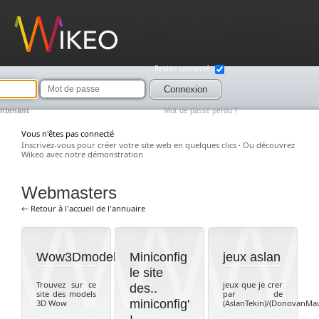
Wikeo
Rester connecté
Mot
de
Connexion
passe
intenant
Mot de passe perdu ?
Vous n'êtes pas connecté
Inscrivez-vous pour créer votre site web en quelques clics
·
Ou découvrez
Wikeo avec notre démonstration
Webmasters
← Retour à l'accueil de l'annuaire
Wow3Dmodels
Miniconfig
jeux aslan
le site
Trouvez sur ce
jeux que je crer
des..
site des models
par de
miniconfig'
3D Wow
(AslanTekin)/(DonovanMa