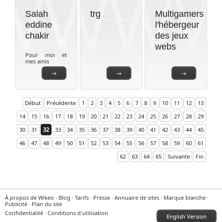
Salah
trg
Multigamers
eddine
l'hébergeur
chakir
des jeux
webs
Pour moi et
mes amis
→
→
→
Début
Précédente
1
2
3
4
5
6
7
8
9
10
11
12
13
14
15
16
17
18
19
20
21
22
23
24
25
26
27
28
29
30
31
32
33
34
35
36
37
38
39
40
41
42
43
44
45
46
47
48
49
50
51
52
53
54
55
56
57
58
59
60
61
62
63
64
65
Suivante
Fin
À propos de Wikeo
·
Blog
·
Tarifs
·
Presse
·
Annuaire de sites
·
Marque blanche
·
Publicité
·
Plan du site
Confidentialité
·
Conditions d'utilisation
English Version