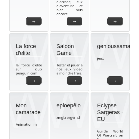
d'arcade, jeux
d'aventure et
bien plus
encore...
→
→
→
La force
Saloon
genioussama
d'elite
Game
jeux
la force d'elite
Tester et jouer a
sur club
nos jeux vidéo
penguin.com
a moindre frais.
→
→
→
Mon
eploepêlo
Eclypse
camarade
Sargeras -
zmgl,rezgvrlz,l
EU
Animation ml
Guilde World
Of Warcraft on