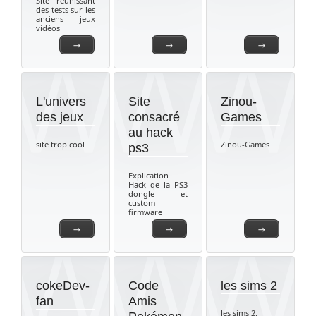
Site réunissant
des tests sur les
anciens jeux
vidéos
→
→
→
L'univers
Site
Zinou-
des jeux
consacré
Games
au hack
site trop cool
Zinou-Games
ps3
Explication
Hack qe la PS3
dongle et
custom
firmware
→
→
→
cokeDev-
Code
les sims 2
fan
Amis
les sims 2.