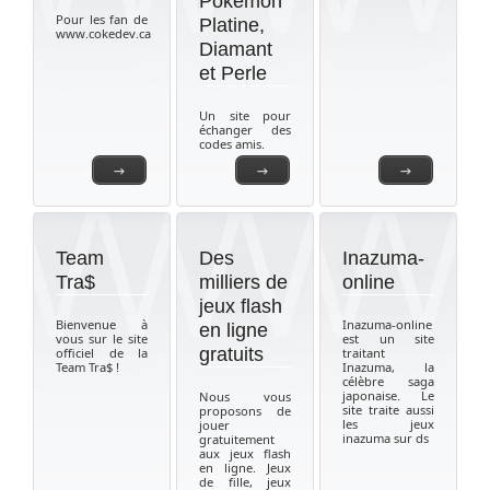
Pokémon
Pour les fan de
Platine,
www.cokedev.ca
Diamant
et Perle
Un site pour
échanger des
codes amis.
→
→
→
Team
Des
Inazuma-
Tra$
milliers de
online
jeux flash
Bienvenue à
Inazuma-online
en ligne
vous sur le site
est un site
gratuits
officiel de la
traitant
Team Tra$ !
Inazuma, la
célèbre saga
japonaise. Le
Nous vous
site traite aussi
proposons de
les jeux
jouer
inazuma sur ds
gratuitement
aux jeux flash
en ligne. Jeux
de fille, jeux