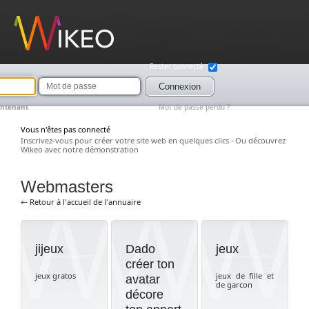
Wikeo
Rester connecté
Mot
de
Connexion
passe
intenant
Mot de passe perdu ?
Vous n'êtes pas connecté
Inscrivez-vous pour créer votre site web en quelques clics
·
Ou découvrez
Wikeo avec notre démonstration
Webmasters
← Retour à l'accueil de l'annuaire
jijeux
Dado
jeux
créer ton
jeux gratos
jeux de fille et
avatar
de garcon
décore