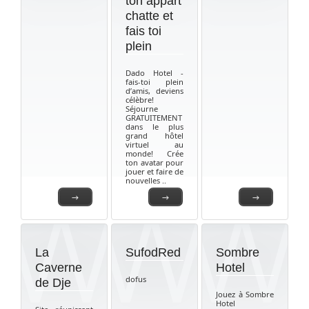
ton appart
chatte et
fais toi
plein
Dado Hotel -
fais-toi plein
d’amis, deviens
célèbre!
Séjourne
GRATUITEMENT
dans le plus
grand hôtel
virtuel au
monde! Crée
ton avatar pour
jouer et faire de
nouvelles ..
→
→
→
La
SufodRed
Sombre
Caverne
Hotel
dofus
de Dje
Jouez à Sombre
Hotel