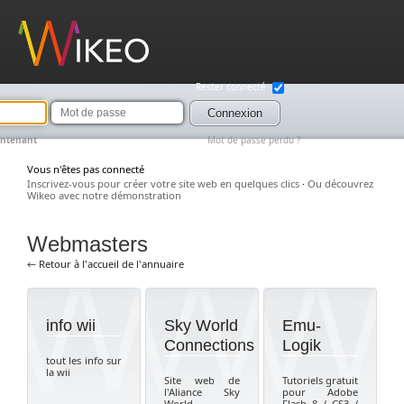
Wikeo
Rester connecté
Mot
de
Connexion
passe
intenant
Mot de passe perdu ?
Vous n'êtes pas connecté
Inscrivez-vous pour créer votre site web en quelques clics
·
Ou découvrez
Wikeo avec notre démonstration
Webmasters
← Retour à l'accueil de l'annuaire
info wii
Sky World
Emu-
Connections
Logik
tout les info sur
la wii
Site web de
Tutoriels gratuit
l'Aliance Sky
pour Adobe
World
Flash 8 / CS3 /