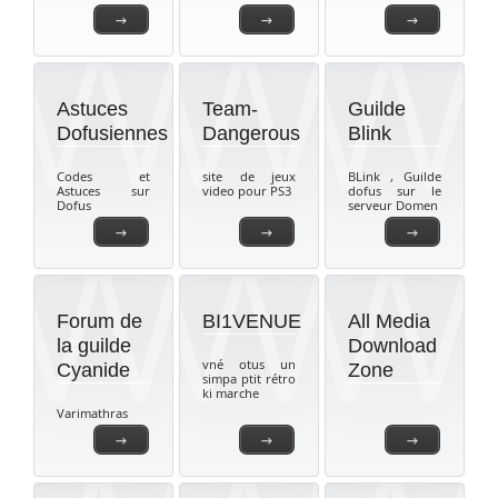
→
→
→
Astuces
Team-
Guilde
Dofusiennes
Dangerous
Blink
Codes et
site de jeux
BLink , Guilde
Astuces sur
video pour PS3
dofus sur le
Dofus
serveur Domen
→
→
→
Forum de
BI1VENUE
All Media
la guilde
Download
vné otus un
Cyanide
Zone
simpa ptit rétro
ki marche
Varimathras
→
→
→