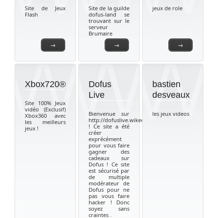
Site de Jeux
Site de la guilde
jeux de role
Flash
dofus-land se
trouvant sur le
serveur
Brumaire
→
→
→
Xbox720®
Dofus
bastien
Live
desveaux
Site 100% Jeux
vidéo (Exclusif)
Bienvenue sur
les jeux videos
Xbox360 avec
http://dofuslive.wikeo.be
les meilleurs
! Ce site a été
jeux !
créer
exprécément
pour vous faire
gagner des
cadeaux sur
Dofus ! Ce site
est sécurisé par
de multiple
modérateur de
Dofus pour ne
pas vous faire
hacker ! Donc
soyez sans
craintes .