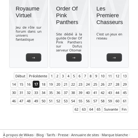
Royaume
Order Of
Les
Virtuel
Pink
Premiere
Panthers
Chasseurs
Jeu de rôle sur
forum dans un
Site dédié à la
C'est un jeux en
univers
guilde Order Of
reseau
fantastique
Pink Panthers
sur Dofus
serveur Otomai
→
→
→
Début
Précédente
1
2
3
4
5
6
7
8
9
10
11
12
13
14
15
16
17
18
19
20
21
22
23
24
25
26
27
28
29
30
31
32
33
34
35
36
37
38
39
40
41
42
43
44
45
46
47
48
49
50
51
52
53
54
55
56
57
58
59
60
61
62
63
64
65
Suivante
Fin
À propos de Wikeo
·
Blog
·
Tarifs
·
Presse
·
Annuaire de sites
·
Marque blanche
·