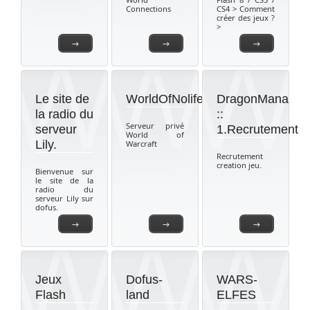
Connections
CS4 > Comment
créer des jeux ?
>
→
→
→
Le site de
WorldOfNolife
DragonMana
la radio du
::
Serveur privé
serveur
1.Recrutement
World of
Lily.
Warcraft
Recrutement
creation jeu.
Bienvenue sur
le site de la
radio du
serveur Lily sur
dofus.
→
→
→
Jeux
Dofus-
WARS-
Flash
land
ELFES