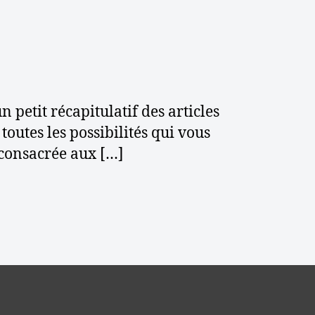
n
n petit récapitulatif des articles
outes les possibilités qui vous
s consacrée aux […]