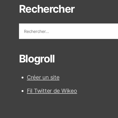
t
Rechercher
e
s
R
e
c
h
e
Blogroll
r
c
h
Créer un site
e
r
Fil Twitter de Wikeo
: