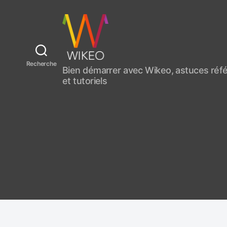
C
Recherche
Bien démarrer avec Wikeo, astuces ré
r
et tutoriels
é
e
r
u
n
s
i
t
e
i
n
t
e