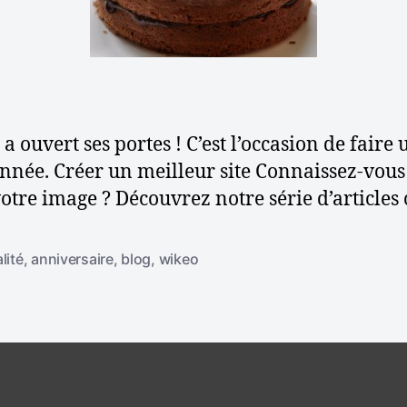
a
r
i
t
c
!
i
l
c
e
l
e
 ouvert ses portes ! C’est l’occasion de faire u
nnée. Créer un meilleur site Connaissez-vous t
 votre image ? Découvrez notre série d’article
lité
,
anniversaire
,
blog
,
wikeo