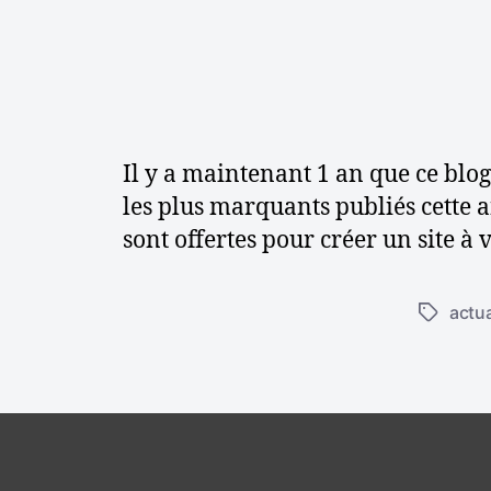
s
e
t
c
o
n
s
Il y a maintenant 1 an que ce blog a
e
i
les plus marquants publiés cette a
l
sont offertes pour créer un site à
s
actua
É
t
i
q
u
e
t