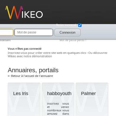
Wikeo
Rester connecté
Mot
de
Connexion
passe
intenant
Mot de passe perdu ?
Vous n'êtes pas connecté
Inscrivez-vous pour créer votre site web en quelques clics
·
Ou découvrez
Wikeo avec notre démonstration
Annuaires, portails
← Retour à l'accueil de l'annuaire
Les Iris
habboyouth
Palmer
inscrivez vous
et venez
nombreux vous
amusez dans