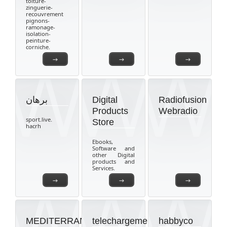
toiture-
zinguerie-
recouvrement
pignons-
ramonage-
isolation-
peinture-
corniche.
→
→
→
برهان
Digital
Radiofusion
Products
Webradio
sport.live.
Store
hacrh
Ebooks,
Software and
other Digital
products and
Services.
→
→
→
MEDITERRANEAN
telechargement
habbyco