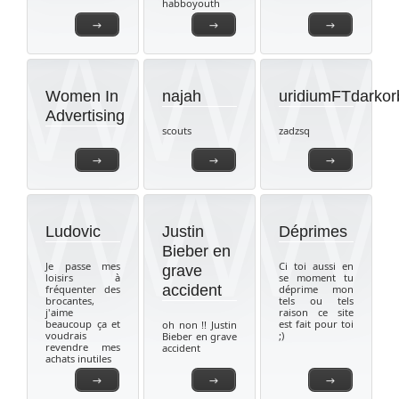
habboyouth
→
→
→
Women In
najah
uridiumFTdarkorb
Advertising
scouts
zadzsq
→
→
→
Ludovic
Justin
Déprimes
Bieber en
Je passe mes
Ci toi aussi en
grave
loisirs à
se moment tu
accident
fréquenter des
déprime mon
brocantes,
tels ou tels
j'aime
raison ce site
beaucoup ça et
est fait pour toi
oh non !! Justin
voudrais
;)
Bieber en grave
revendre mes
accident
achats inutiles
→
→
→