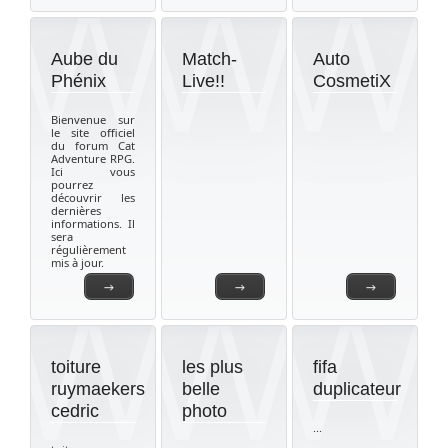
Aube du
Match-
Auto
Phénix
Live!!
CosmetiX
Bienvenue sur
le site officiel
du forum Cat
Adventure RPG.
Ici vous
pourrez
découvrir les
dernières
informations. Il
sera
régulièrement
mis à jour.
→
→
→
toiture
les plus
fifa
ruymaekers
belle
duplicateur
cedric
photo
...