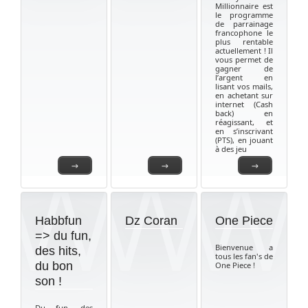
Millionnaire est
le programme
de parrainage
francophone le
plus rentable
actuellement ! Il
vous permet de
gagner de
l’argent en
lisant vos mails,
en achetant sur
internet (Cash
back) en
réagissant, et
en s’inscrivant
(PTS), en jouant
à des jeu
→
→
→
Habbfun
Dz Coran
One Piece
=> du fun,
Bienvenue a
des hits,
tous les fan's de
du bon
One Piece !
son !
Du fun, des