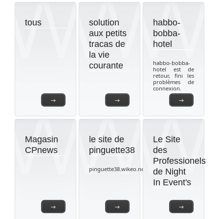
tous
solution
habbo-
aux petits
bobba-
tracas de
hotel
la vie
habbo-bobba-
courante
hotel est de
retour, fini les
problèmes de
connexion.
→
→
→
Magasin
le site de
Le Site
CPnews
pinguette38
des
Professionels
pinguette38.wikeo.net
de Night
In Event's
→
→
→