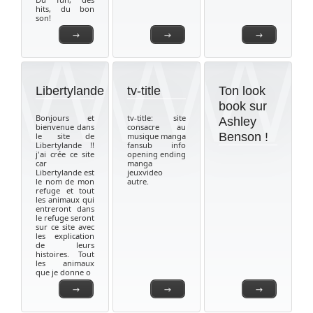
hits, du bon
son!
→
→
→
Libertylande
tv-title
Ton look
book sur
Bonjours et
tv-title: site
Ashley
bienvenue dans
consacre au
Benson !
le site de
musique manga
Libertylande !!
fansub info
j'ai crée ce site
opening ending
car
manga
Libertylande est
jeuxvideo
le nom de mon
autre.
refuge et tout
les animaux qui
entreront dans
le refuge seront
sur ce site avec
les explication
de leurs
histoires. Tout
les animaux
que je donne o
→
→
→