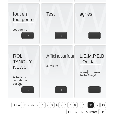
tout en
Test
agnès
tout genre
tout genre
→
→
→
ROL
Affichesurfeur
L.E.M.P.E.B
TANGUY
- Oujda
autosurf
NEWS
العصبة المغربية
للتربية الأساسية
Actualités du
monde et du
collège
→
→
→
Début
Précédente
1
2
3
4
5
6
7
8
9
10
11
12
13
14
15
16
Suivante
Fin