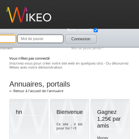
Wikeo
Rester connecté
Mot
de
Connexion
passe
intenant
Mot de passe perdu ?
Vous n'êtes pas connecté
Inscrivez-vous pour créer votre site web en quelques clics
·
Ou découvrez
Wikeo avec notre démonstration
Annuaires, portails
← Retour à l'accueil de l'annuaire
hn
Bienvenue
Gagnez
1,25€ par
Ce site , il est
amis
pour toi ! <3
Money