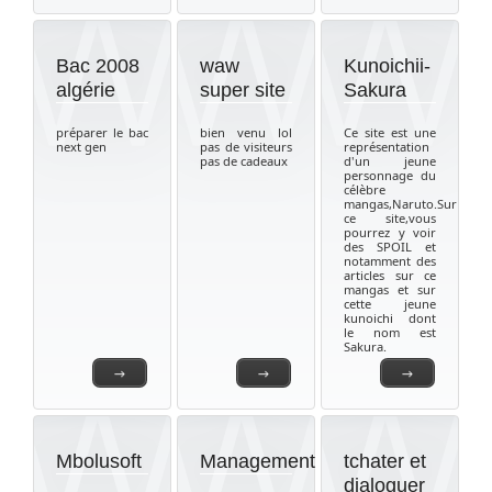
Bac 2008
waw
Kunoichii-
algérie
super site
Sakura
préparer le bac
bien venu lol
Ce site est une
next gen
pas de visiteurs
représentation
pas de cadeaux
d'un jeune
personnage du
célèbre
mangas,Naruto.Sur
ce site,vous
pourrez y voir
des SPOIL et
notamment des
articles sur ce
mangas et sur
cette jeune
kunoichi dont
le nom est
Sakura.
→
→
→
Mbolusoft
Management
tchater et
dialoguer