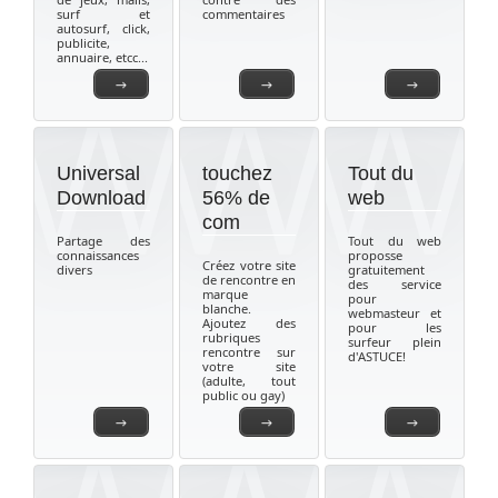
surf et
commentaires
autosurf, click,
publicite,
annuaire, etcc...
→
→
→
Universal
touchez
Tout du
Download
56% de
web
com
Partage des
Tout du web
connaissances
proposse
Créez votre site
divers
gratuitement
de rencontre en
des service
marque
pour
blanche.
webmasteur et
Ajoutez des
pour les
rubriques
surfeur plein
rencontre sur
d'ASTUCE!
votre site
(adulte, tout
public ou gay)
→
→
→