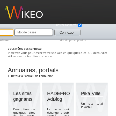
Wikeo
Rester connecté
Mot
de
Connexion
passe
intenant
Mot de passe perdu ?
Vous n'êtes pas connecté
Inscrivez-vous pour créer votre site web en quelques clics
·
Ou découvrez
Wikeo avec notre démonstration
Annuaires, portails
← Retour à l'accueil de l'annuaire
Les sites
HADEFRO
Pika-Ville
gagnants
AdBlog
Un site total
Pikachu
Description de
La régie qui
quelques sites
échange la pub
de jeux, mails,
contre des