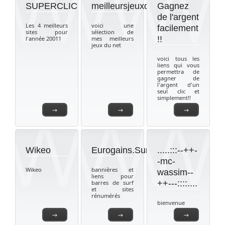
SUPERCLIC
meilleursjeuxdunet
Gagnez
de l'argent
Les 4 meilleurs
voici une
facilement
sites pour
sélection de
!!
l'année 20011
mes meilleurs
jeux du net
voici tous les
liens qui vous
permettra de
gagner de
l'argent d'un
seul clic et
simplement!!
→
→
→
Wikeo
Eurogains.SurfGagnant
.....:::--++-
-mc-
Wikeo
bannières et
wassim--
liens pour
++---::::....
barres de surf
et sites
rénumérés
bienvenue
→
→
→