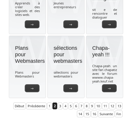
Apprends à
Jeunes
créer des
entrepreneurs
sit e de
logiciels et des
rencontre et
sites web.
dialoguer
→
→
→
Plans
sélections
Chapa-
pour
pour
yeah !!!
Webmasters
webmasters
Chapa-yeah un
site fan chapatiz
Plans pour
sélections pour
avec le forum
Webmasters
webmasters
wwww.chapa-
yeah.keuf.net
→
→
→
Début
Précédente
1
2
3
4
5
6
7
8
9
10
11
12
13
14
15
16
Suivante
Fin