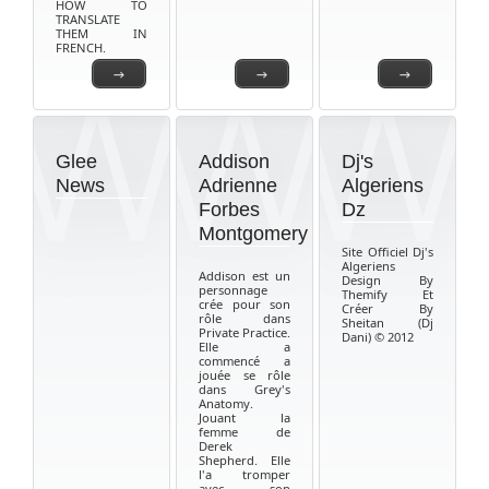
HOW TO
TRANSLATE
THEM IN
FRENCH.
→
→
→
Glee
Addison
Dj's
News
Adrienne
Algeriens
Forbes
Dz
Montgomery
Site Officiel Dj's
Algeriens
Addison est un
Design By
personnage
Themify Et
crée pour son
Créer By
rôle dans
Sheitan (Dj
Private Practice.
Dani) © 2012
Elle a
commencé a
jouée se rôle
dans Grey's
Anatomy.
Jouant la
femme de
Derek
Shepherd. Elle
l'a tromper
avec son