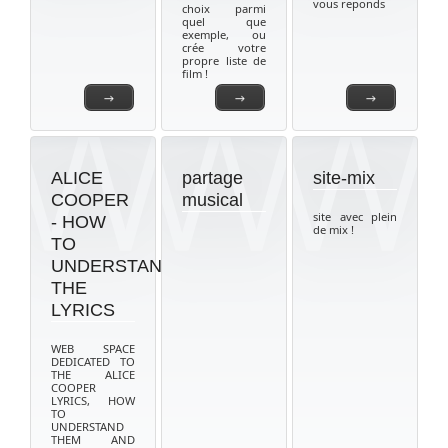
vous reponds
choix parmi
quel que
exemple, ou
crée votre
propre liste de
film !
→
→
→
ALICE
partage
site-mix
COOPER
musical
site avec plein
- HOW
de mix !
TO
UNDERSTAND
THE
LYRICS
WEB SPACE
DEDICATED TO
THE ALICE
COOPER
LYRICS, HOW
TO
UNDERSTAND
THEM AND