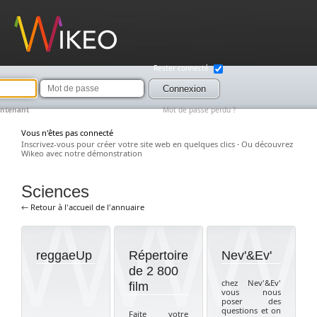
Wikeo
Rester connecté
Mot
de
Connexion
passe
intenant
Mot de passe perdu ?
Vous n'êtes pas connecté
Inscrivez-vous pour créer votre site web en quelques clics
·
Ou découvrez
Wikeo avec notre démonstration
Sciences
← Retour à l'accueil de l'annuaire
reggaeUp
Répertoire
Nev'&Ev'
de 2 800
chez Nev'&Ev'
film
vous nous
poser des
questions et on
Faite votre