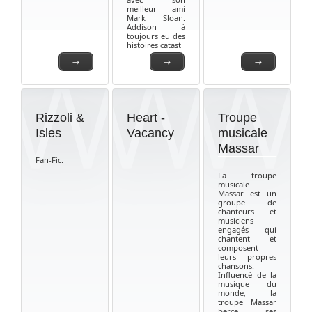
meilleur ami
Mark Sloan.
Addison à
toujours eu des
histoires catast
→
→
→
Rizzoli &
Heart -
Troupe
Isles
Vacancy
musicale
Massar
Fan-Fic.
La troupe
musicale
Massar est un
groupe de
chanteurs et
musiciens
engagés qui
chantent et
composent
leurs propres
chansons.
Influencé de la
musique du
monde, la
troupe Massar
berce ses