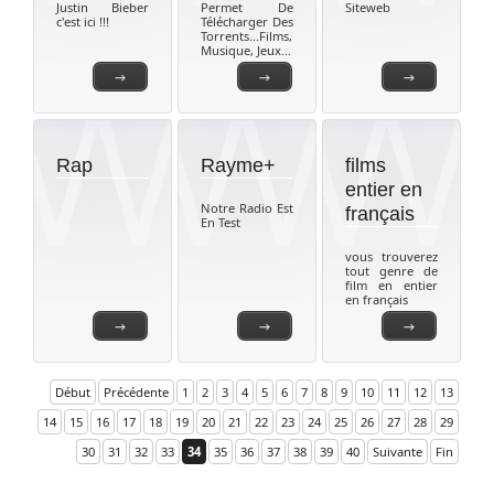
Justin Bieber
Permet De
Siteweb
c'est ici !!!
Télécharger Des
Torrents...Films,
Musique, Jeux...
→
→
→
Rap
Rayme+
films
entier en
Notre Radio Est
français
En Test
vous trouverez
tout genre de
film en entier
en français
→
→
→
Début
Précédente
1
2
3
4
5
6
7
8
9
10
11
12
13
14
15
16
17
18
19
20
21
22
23
24
25
26
27
28
29
30
31
32
33
34
35
36
37
38
39
40
Suivante
Fin