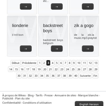
etc...
→
→
→
lionderie
backstreet
zik a gogo
boys
il tré bon
de la zik.la
music.mp3.playlist
backstreet boys
belgium
→
→
→
Début
Précédente
1
2
3
4
5
6
7
8
9
10
11
12
13
14
15
16
17
18
19
20
21
22
23
24
25
26
27
28
29
30
31
32
33
34
35
36
37
38
39
40
Suivante
Fin
À propos de Wikeo
·
Blog
·
Tarifs
·
Presse
·
Annuaire de sites
·
Marque blanche
·
Publicité
·
Plan du site
Confidentialité
·
Conditions d'utilisation
English Version