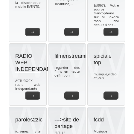
la discotheque
Tarantino)...
&#9679; Votre
mobile EVENTS.
source
francophone
sur M Pokora
mon idol
depuis 4 ans ...
→
→
→
RADIO
filmenstreaming
spiciale
WEB
top
regarder des
INDEPENDANTE
films en haute
musique,video
definition
et jeux
ACTUROCK
radio web
independante
→
→
→
paroles2zic
--->site de
fcdd
partage
ici,venez vite
Musique
pour