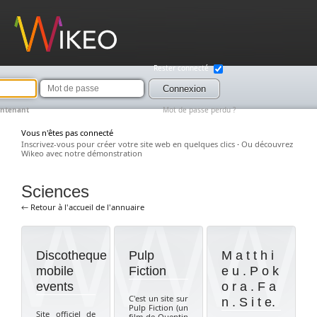
Wikeo
Rester connecté
Mot
de
Connexion
passe
intenant
Mot de passe perdu ?
Vous n'êtes pas connecté
Inscrivez-vous pour créer votre site web en quelques clics
·
Ou découvrez
Wikeo avec notre démonstration
Sciences
← Retour à l'accueil de l'annuaire
Discotheque
Pulp
M a t t h i
mobile
Fiction
e u . P o k
events
o r a . F a
C'est un site sur
n . S i t e.
Pulp Fiction (un
Site officiel de
film de Quentin