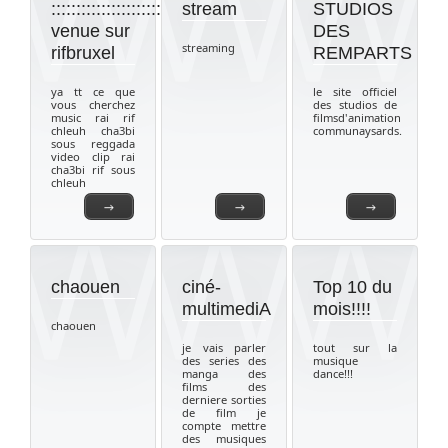
::::::::::::::::::::::::::::::..........bien
stream
STUDIOS
venue sur
DES
streaming
rifbruxel
REMPARTS
ya tt ce que
le site officiel
vous cherchez
des studios de
music rai rif
filmsd'animation
chleuh cha3bi
communaysards.
sous reggada
video clip rai
cha3bi rif sous
chleuh
→
→
→
chaouen
ciné-
Top 10 du
multimediA
mois!!!!
chaouen
je vais parler
tout sur la
des series des
musique
manga des
dance!!!
films des
derniere sorties
de film je
compte mettre
des musiques