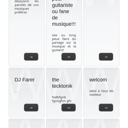
découvrir les
guitariste
paroles de vos
musiques
ou fane
préférer.
de
musique!!!
site ou long
peux faire du
partage sur la
musique et la
guitare!
→
→
→
DJ Farer
the
welcom
tecktonik
...
salut a tous les
vesiteur
fxdbfgnb
fgvngfvn gfv
→
→
→