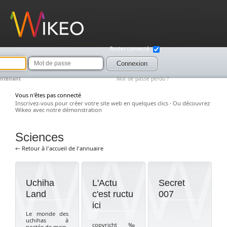
Wikeo
Rester connecté
Mot
de
Connexion
passe
intenant
Mot de passe perdu ?
Vous n'êtes pas connecté
Inscrivez-vous pour créer votre site web en quelques clics
·
Ou découvrez
Wikeo avec notre démonstration
Sciences
← Retour à l'accueil de l'annuaire
Uchiha
L'Actu
Secret
Land
c'est ructu
007
ici
Le monde des
uchihas à
copyricht ‰
portée de main