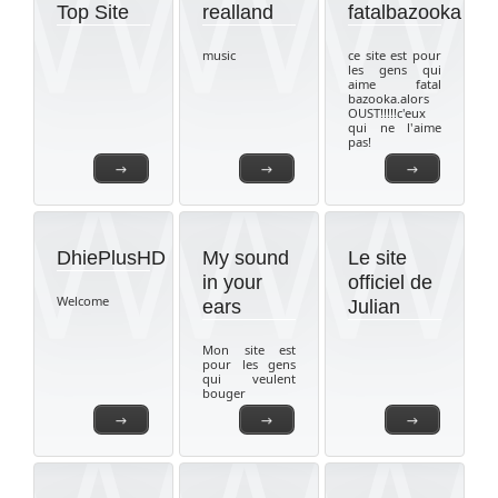
Top Site
realland
fatalbazooka
music
ce site est pour
les gens qui
aime fatal
bazooka.alors
OUST!!!!!c'eux
qui ne l'aime
pas!
→
→
→
DhiePlusHD
My sound
Le site
in your
officiel de
Welcome
ears
Julian
Mon site est
pour les gens
qui veulent
bouger
→
→
→