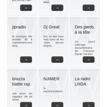
Mike
→
→
→
jipradio
Dj Great
Des pieds
à la tête
la musique des
Sur ce site tous
années 80 à
mes sons et les
Un court
maintenant non
news seront
métrage
stop
dispos.
documentaire
de François-
Xavier Cardon
→
→
→
brazza
NJIMER
La radio
battle rap
LRDA
la
peinture;dessin
site pour les
rappeur de bz
show
→
→
→