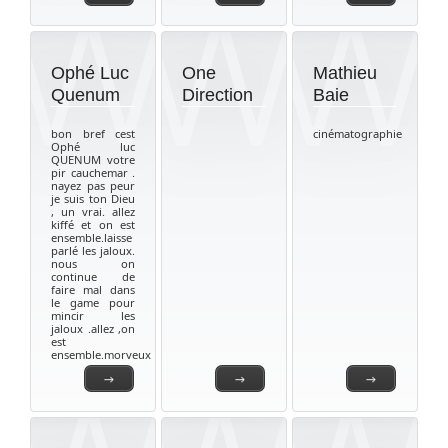
Ophé Luc
One
Mathieu
Quenum
Direction
Baie
bon bref cest
cinématographie
Ophé luc
QUENUM votre
pir cauchemar .
nayez pas peur
je suis ton Dieu
, un vrai. allez
kiffé et on est
ensemble.laisse
parlé les jaloux.
nous on
continue de
faire mal dans
le game pour
mincir les
jaloux .allez ,on
est
ensemble.morveux
→
→
→