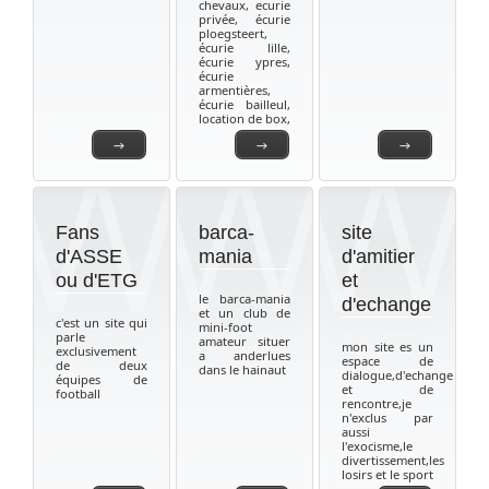
chevaux, ecurie
privée, écurie
ploegsteert,
écurie lille,
écurie ypres,
écurie
armentières,
écurie bailleul,
location de box,
→
→
→
Fans
barca-
site
d'ASSE
mania
d'amitier
ou d'ETG
et
le barca-mania
d'echange
et un club de
c'est un site qui
mini-foot
parle
amateur situer
mon site es un
exclusivement
a anderlues
espace de
de deux
dans le hainaut
dialogue,d'echange
équipes de
et de
football
rencontre,je
n'exclus par
aussi
l'exocisme,le
divertissement,les
losirs et le sport