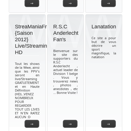
→
→
→
StreaManiaFr
R.S.C
Lanatation
{Saison
Anderlecht
Ce site a pour
2012}
Fan's
but de vous
Live/Streaming
décrire un
sport
Bienvenue sur
HD
magnifique, la
le site des
natation
supporters du
R.S.C
Tout les shows
Anderlecht ,
de la Wwe, ainsi
actuel leader de
que les PPV's
Division 1 belge
seront en
. Vous y
live/Streaming
trouverez news
GRATUITEMENT
, photos ,
et en Haute
anecdotes , etc
Définition
... Bonne Visite !
(HD)...VENEZ
NOMBREUX
POUR
REGARDER
TOUT LES LIVES
ET N'EN RATEZ
AUCUN :D
→
→
→