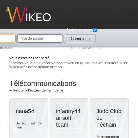
Wikeo
Rester connecté
Mot
de
Connexion
passe
intenant
Mot de passe perdu ?
Vous n'êtes pas connecté
Inscrivez-vous pour créer votre site web en quelques clics
·
Ou découvrez
Wikeo avec notre démonstration
Télécommunications
← Retour à l'accueil de l'annuaire
nana54
infantry44
Judo Club
airsoft
de
de tout est de
team
Féchain
rien
Enseignement