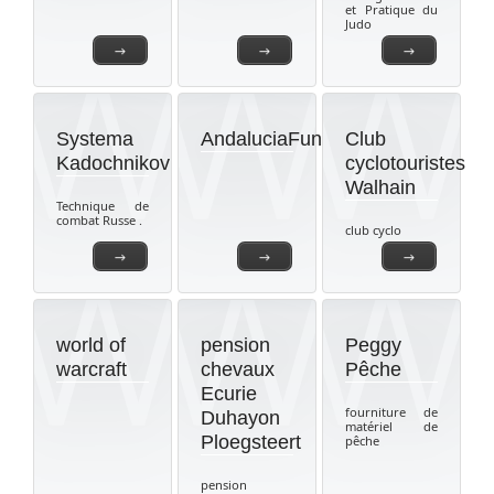
et Pratique du
Judo
→
→
→
Systema
AndaluciaFunTeam
Club
Kadochnikov
cyclotouristes
Walhain
Technique de
combat Russe .
club cyclo
→
→
→
world of
pension
Peggy
warcraft
chevaux
Pêche
Ecurie
fourniture de
Duhayon
matériel de
Ploegsteert
pêche
pension