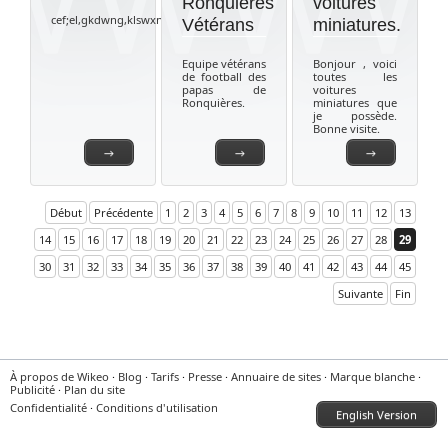
Ronquières
voitures
cef;el,gkdwng,klswxngbijwdxfnbhiokxf
Vétérans
miniatures.
Equipe vétérans
Bonjour , voici
de football des
toutes les
papas de
voitures
Ronquières.
miniatures que
je possède.
Bonne visite.
→
→
→
Début
Précédente
1
2
3
4
5
6
7
8
9
10
11
12
13
14
15
16
17
18
19
20
21
22
23
24
25
26
27
28
29
30
31
32
33
34
35
36
37
38
39
40
41
42
43
44
45
Suivante
Fin
À propos de Wikeo
·
Blog
·
Tarifs
·
Presse
·
Annuaire de sites
·
Marque blanche
·
Publicité
·
Plan du site
Confidentialité
·
Conditions d'utilisation
English Version