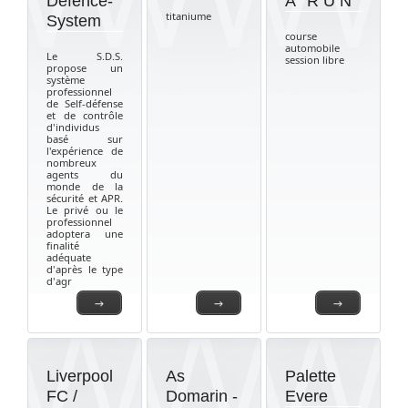
Defence-
A ' R U N
titaniume
System
course
automobile
Le S.D.S.
session libre
propose un
système
professionnel
de Self-défense
et de contrôle
d'individus
basé sur
l'expérience de
nombreux
agents du
monde de la
sécurité et APR.
Le privé ou le
professionnel
adoptera une
finalité
adéquate
d'après le type
d'agr
→
→
→
Liverpool
As
Palette
FC /
Domarin -
Evere