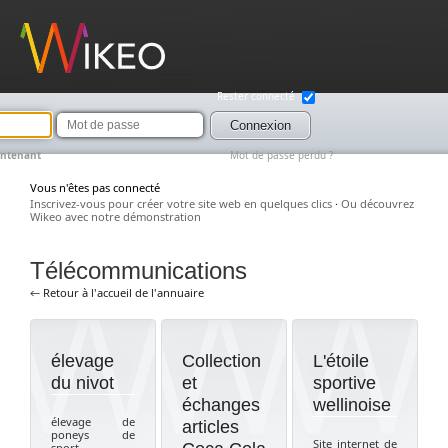
Wikeo
Rester connecté
Mot
de
Connexion
passe
intenant
Mot de passe perdu ?
Vous n'êtes pas connecté
Inscrivez-vous pour créer votre site web en quelques clics
·
Ou découvrez
Wikeo avec notre démonstration
Télécommunications
← Retour à l'accueil de l'annuaire
élevage
Collection
L'étoile
du nivot
et
sportive
échanges
wellinoise
élevage de
articles
poneys de
Site internet de
sport