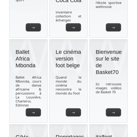
Coca Cola
l'étoile sportive
wellinoise
inventaire
collection et
échanges
→
→
→
Ballet
Le cinéma
Bienvenue
Africa
version
sur le site
Mbonda
foot belge
de
Basket70
Ballet Africa
Quand le
Mbonda, cours
monde du
Ici retrouvez
de danse
cinéma
images vidéos
africaine &
rencontre le
de Basket 70
percussions à
monde du foot
La Louvière,
Charleroi,
Estinnes
→
→
→