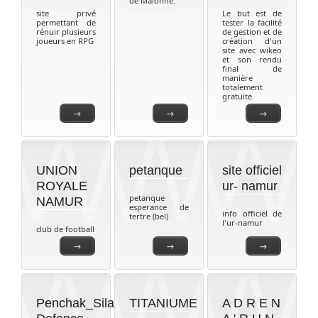
de Malonne.
site privé
Le but est de
permettant de
tester la facilité
rénuir plusieurs
de gestion et de
joueurs en RPG
création d'un
site avec wikeo
et son rendu
final de
manière
totalement
gratuite.
→
→
→
UNION
petanque
site officiel
ROYALE
ur- namur
petanque
NAMUR
esperance de
info officiel de
tertre (bel)
l'ur-namur
club de football
→
→
→
Penchak_Silat-
TITANIUME
A D R E N