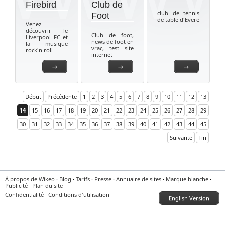
Firebird
Club de
club de tennis
Foot
de table d'Evere
Venez
découvrir le
Club de foot,
Liverpool FC et
news de foot en
la musique
vrac, test site
rock'n roll
internet
→
→
→
Début
Précédente
1
2
3
4
5
6
7
8
9
10
11
12
13
14
15
16
17
18
19
20
21
22
23
24
25
26
27
28
29
30
31
32
33
34
35
36
37
38
39
40
41
42
43
44
45
Suivante
Fin
À propos de Wikeo
·
Blog
·
Tarifs
·
Presse
·
Annuaire de sites
·
Marque blanche
·
Publicité
·
Plan du site
Confidentialité
·
Conditions d'utilisation
English Version