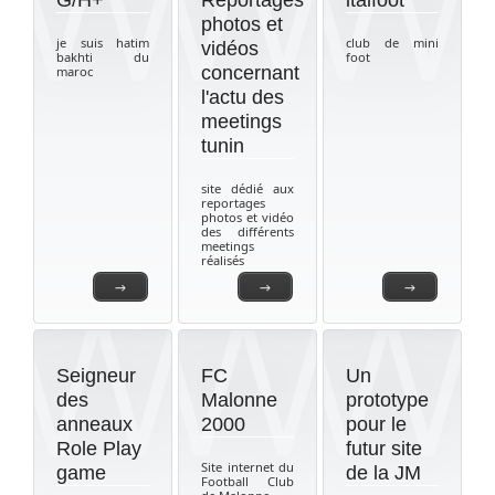
G/H+
Reportages
italfoot
photos et
je suis hatim
club de mini
vidéos
bakhti du
foot
concernant
maroc
l'actu des
meetings
tunin
site dédié aux
reportages
photos et vidéo
des différents
meetings
réalisés
→
→
→
Seigneur
FC
Un
des
Malonne
prototype
anneaux
2000
pour le
Role Play
futur site
Site internet du
game
de la JM
Football Club