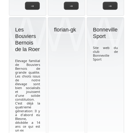
→
→
→
Les
florian-gk
Bonneville
Bouviers
Sport
Bernois
Site web du
de la Roer
club de
Bonneville
Sport
Elevage familial
de Bouviers
Bernois de
grande qualite.
Les chiots issus
de notre
élevage sont
bien socialisés
et jouissent
d'une solide
constitution.
C'est déjà la
quatrieme
géneration: Il y
a d'abord eu
Bleone,
décédée a 14
ans ce qui est
un ex