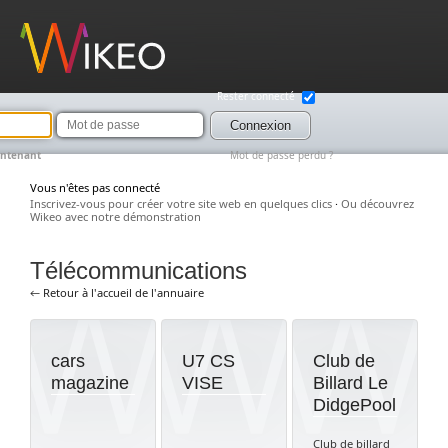
Wikeo
Rester connecté
Mot
de
Connexion
passe
intenant
Mot de passe perdu ?
Vous n'êtes pas connecté
Inscrivez-vous pour créer votre site web en quelques clics
·
Ou découvrez
Wikeo avec notre démonstration
Télécommunications
← Retour à l'accueil de l'annuaire
cars
U7 CS
Club de
magazine
VISE
Billard Le
DidgePool
Club de billard