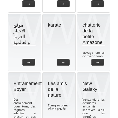
→
→
→
موقع
karate
chatterie
الاخبار
de la
العرية
petite
والعالمية
Amazone
elevage familial
de maine coon
→
→
→
Entrainement
Les amis
New
Boyer
de la
Galaxy
nature
Des
Venez vivre les
entrainement
dernières
Etang au blanc -
pour tous, des
actualités
Pêche privée
régimes
sportives ainsi
adaptés à
que les
chacun et des
dernières