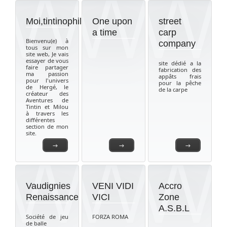
Moi,tintinophile
One upon
street
a time
carp
Bienvenu(e) à
company
tous sur mon
site web, Je vais
essayer de vous
site dédié a la
faire partager
fabrication des
ma passion
appâts frais
pour l'univers
pour la pêche
de Hergé, le
de la carpe
créateur des
Aventures de
Tintin et Milou
à travers les
différentes
section de mon
site.
→
→
→
Vaudignies
VENI VIDI
Accro
Renaissance
VICI
Zone
A.S.B.L
Société de jeu
FORZA ROMA
de balle